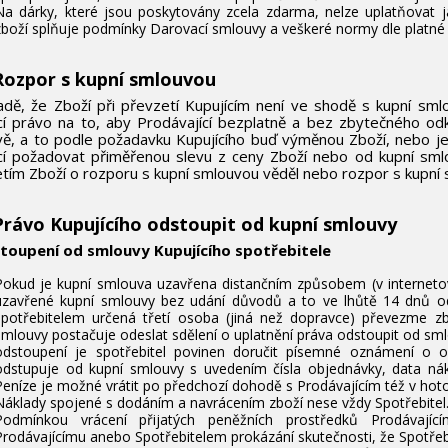
Na dárky, které jsou poskytovány zcela zdarma, nelze uplatňovat j
zboží splňuje podmínky Darovací smlouvy a veškeré normy dle platné l
 Rozpor s kupní smlouvou
adě, že Zboží při převzetí Kupujícím není ve shodě s kupní sml
cí právo na to, aby Prodávající bezplatně a bez zbytečného odk
ě, a to podle požadavku Kupujícího buď výměnou Zboží, nebo je
cí požadovat přiměřenou slevu z ceny Zboží nebo od kupní smlo
tím Zboží o rozporu s kupní smlouvou věděl nebo rozpor s kupní
Právo Kupujícího odstoupit od kupní smlouvy
stoupení od smlouvy Kupujícího spotřebitele
Pokud je kupní smlouva uzavřena distančním způsobem (v interneto
uzavřené kupní smlouvy bez udání důvodů a to ve lhůtě 14 dnů ode
spotřebitelem určená třetí osoba (jiná než dopravce) převezme zb
smlouvy postačuje odeslat sdělení o uplatnění práva odstoupit od sml
odstoupení je spotřebitel povinen doručit písemné oznámení o o
odstupuje od kupní smlouvy s uvedením čísla objednávky, data nák
Peníze je možné vrátit po předchozí dohodě s Prodávajícím též v hotov
Náklady spojené s dodáním a navrácením zboží nese vždy Spotřebitel
Podmínkou vrácení přijatých peněžních prostředků Prodávající
Prodávajícímu anebo Spotřebitelem prokázání skutečnosti, že Spotřebi