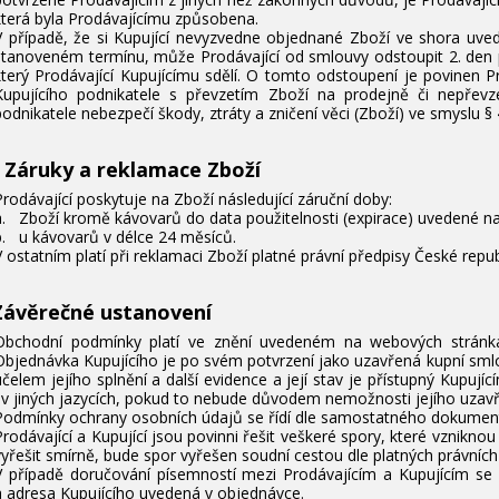
která byla Prodávajícímu způsobena.
V případě, že si Kupující nevyzvedne objednané Zboží ve shora uv
stanoveném termínu, může Prodávající od smlouvy odstoupit 2. den p
který Prodávající Kupujícímu sdělí. O tomto odstoupení je povinen P
Kupujícího podnikatele s převzetím Zboží na prodejně či nepřevz
podnikatele nebezpečí škody, ztráty a zničení věci (Zboží) ve smyslu 
. Záruky a reklamace Zboží
Prodávající poskytuje na Zboží následující záruční doby:
a. Zboží kromě kávovarů do data použitelnosti (expirace) uvedené na
b. u kávovarů v délce 24 měsíců.
V ostatním platí při reklamaci Zboží platné právní předpisy České repub
Závěrečné ustanovení
Obchodní podmínky platí ve znění uvedeném na webových stránká
Objednávka Kupujícího je po svém potvrzení jako uzavřená kupní sml
účelem jejího splnění a další evidence a její stav je přístupný Kupuj
i v jiných jazycích, pokud to nebude důvodem nemožnosti jejího uzavř
Podmínky ochrany osobních údajů se řídí dle samostatného dokume
Prodávající a Kupující jsou povinni řešit veškeré spory, které vzniknou
vyřešit smírně, bude spor vyřešen soudní cestou dle platných právních
V případě doručování písemností mezi Prodávajícím a Kupujícím se 
a adresa Kupujícího uvedená v objednávce.