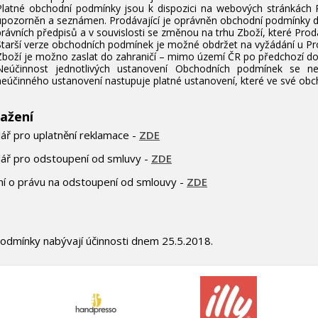
Platné obchodní podmínky jsou k dispozici na webových stránkách Pr
upozorněn a seznámen. Prodávající je oprávněn obchodní podmínky do
právních předpisů a v souvislosti se změnou na trhu Zboží, které Prodáv
Starší verze obchodních podmínek je možné obdržet na vyžádání u Pro
Zboží je možno zaslat do zahraničí – mimo území ČR po předchozí do
Neúčinnost jednotlivých ustanovení Obchodních podmínek se ne
neúčinného ustanovení nastupuje platné ustanovení, které ve své obch
tažení
ář pro uplatnění reklamace -
ZDE
ář pro odstoupení od smluvy -
ZDE
í o právu na odstoupení od smlouvy -
ZDE
odmínky nabývají účinnosti dnem 25.5.2018.