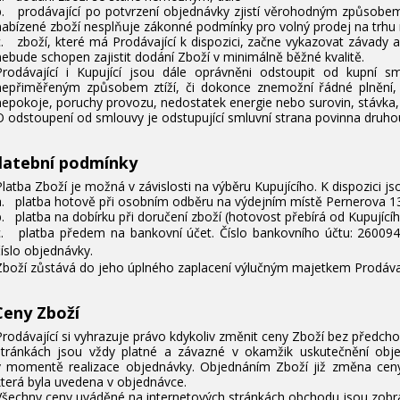
b. prodávající po potvrzení objednávky zjistí věrohodným způsobem
nabízené zboží nesplňuje zákonné podmínky pro volný prodej na trhu
c. zboží, které má Prodávající k dispozici, začne vykazovat závady 
nebude schopen zajistit dodání Zboží v minimálně běžné kvalitě.
Prodávající i Kupující jsou dále oprávněni odstoupit od kupní s
nepřiměřeným způsobem ztíží, či dokonce znemožní řádné plnění, k
nepokoje, poruchy provozu, nedostatek energie nebo surovin, stávka,
O odstoupení od smlouvy je odstupující smluvní strana povinna druho
ytvořit seznam přání
řihlásit se
(modalTitle))
latební podmínky
Platba Zboží je možná v závislosti na výběru Kupujícího. K dispozici j
ůj seznam přání
zev seznamu přání
íte být přihlášen, abyste si mohli výrobky uložit do svého seznamu
a. platba hotově při osobním odběru na výdejním místě Pernerova 13
confirmMessage))
ní.
b. platba na dobírku při doručení zboží (hotovost přebírá od Kupující
c. platba předem na bankovní účet.
Číslo bankovního účtu: 260094
Vytvořit nový seznam
číslo objednávky.
Zboží zůstává do jeho úplného zaplacení výlučným majetkem Prodávaj
((cancelText))
((modalDeleteText)
Zrušit
Přihlásit s
Zrušit
Vytvořit seznam přán
Ceny Zboží
Prodávající si vyhrazuje právo kdykoliv změnit ceny Zboží bez předc
stránkách jsou vždy platné a závazné v okamžik uskutečnění obje
v momentě realizace objednávky. Objednáním Zboží již změna ceny
která byla uvedena v objednávce.
Všechny ceny uváděné na internetových stránkách obchodu jsou zob