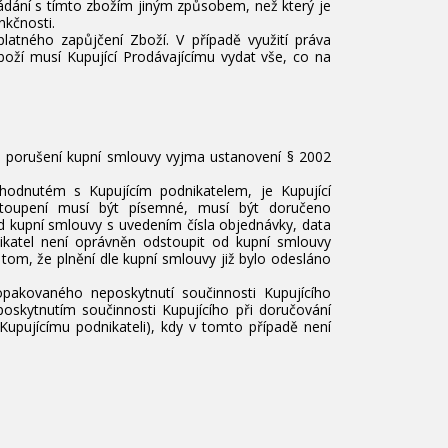
ádání s tímto zbožím jiným způsobem, než který je
nkčnosti.
atného zapůjčení Zboží. V případě využití práva
oží musí Kupující Prodávajícímu vydat vše, co na
é porušení kupní smlouvy vyjma ustanovení § 2002
hodnutém s Kupujícím podnikatelem, je Kupující
stoupení musí být písemné, musí být doručeno
od kupní smlouvy s uvedením čísla objednávky, data
nikatel není oprávněn odstoupit od kupní smlouvy
tom, že plnění dle kupní smlouvy již bylo odesláno
pakovaného neposkytnutí součinnosti Kupujícího
oskytnutím součinnosti Kupujícího při doručování
Kupujícímu podnikateli), kdy v tomto případě není