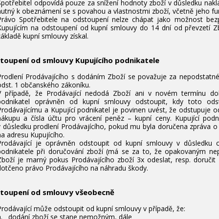
Spotřebitel odpovídá pouze za snížení hodnoty zboží v důsledku nakl
nutný k obeznámení se s povahou a vlastnostmi zboží, včetně jeho fu
Právo Spotřebitele na odstoupení nelze chápat jako možnost bezpl
Kupujícím na odstoupení od kupní smlouvy do 14 dní od převzetí Zb
základě kupní smlouvy získal.
stoupení od smlouvy Kupujícího podnikatele
Prodlení Prodávajícího s dodáním Zboží se považuje za nepodstatn
odst. 1 občanského zákoníku.
V případě, že Prodávající nedodá Zboží ani v novém termínu do
podnikatel oprávněn od kupní smlouvy odstoupit, kdy toto od
Prodávajícímu a Kupující podnikatel je povinen uvést, že odstupuje 
nákupu a čísla účtu pro vrácení peněz – kupní ceny. Kupující pod
v důsledku prodlení Prodávajícího, pokud mu byla doručena zpráva o 
na adresu Kupujícího.
Prodávající je oprávněn odstoupit od kupní smlouvy v důsledku o
podnikatele při doručování zboží (má se za to, že opakovaným nep
Zboží je marný pokus Prodávajícího zboží 3x odeslat, resp. doručit 
dotčeno právo Prodávajícího na náhradu škody.
stoupení od smlouvy všeobecně
Prodávající může odstoupit od kupní smlouvy v případě, že:
a. dodání zboží se stane nemožným, dále