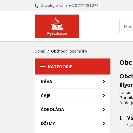
Zavolejte nám:
+420 777 781 277
Domů
Obchodní podmínky
Obc

KATEGORIE
Obc
KÁVA
Illyo
se síd
ČAJE
Podnik
(dále 
ČOKOLÁDA
I. V
DŽEMY