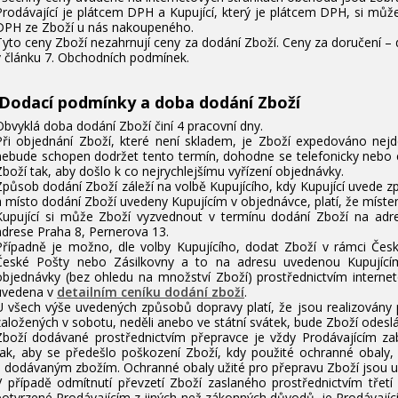
Prodávající je plátcem DPH a Kupující, který je plátcem DPH, si můž
DPH ze Zboží u nás nakoupeného.
Tyto ceny Zboží nezahrnují ceny za dodání Zboží. Ceny za doručení 
v článku 7. Obchodních podmínek.
 Dodací podmínky a doba dodání Zboží
Obvyklá doba dodání Zboží činí 4 pracovní dny.
Při objednání Zboží, které není skladem, je Zboží expedováno nej
nebude schopen dodržet tento termín, dohodne se telefonicky nebo 
Zboží tak, aby došlo k co nejrychlejšímu vyřízení objednávky.
Způsob dodání Zboží záleží na volbě Kupujícího, kdy Kupující uvede 
a místo dodání Zboží uvedeny Kupujícím v objednávce, platí, že místem
Kupující si může Zboží vyzvednout v termínu dodání Zboží na adr
adrese Praha 8, Pernerova 13.
Případně je možno, dle volby Kupujícího, dodat Zboží v rámci Česk
České Pošty nebo Zásilkovny a to na adresu uvedenou Kupující
objednávky (bez ohledu na množství Zboží) prostřednictvím interne
uvedena v
detailním ceníku dodání zboží
.
U všech výše uvedených způsobů dopravy platí, že jsou realizovány 
založených v sobotu, neděli anebo ve státní svátek, bude Zboží odeslá
Zboží dodávané prostřednictvím přepravce je vždy Prodávajícím 
tak, aby se předešlo poškození Zboží, kdy použité ochranné obaly, 
s dodávaným zbožím. Ochranné obaly užité pro přepravu Zboží jsou ur
V případě odmítnutí převzetí Zboží zaslaného prostřednictvím třet
potvrzené Prodávajícím z jiných než zákonných důvodů, je Prodávají