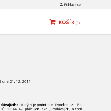

Přihlásit se
KOŠÍK
0
8 dne 21. 12. 2011
odávajícího
, kterým je podnikatel Illyonline.cz – Bc.
Č: 88344347, (dále jen jako „Prodávající“) a třetí