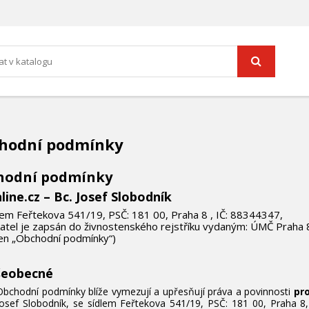
hodní podmínky
hodní podmínky
nline.cz – Bc. Josef Slobodník
lem Feřtekova 541/19, PSČ: 181 00, Praha 8 , IČ: 88344347,
atel je zapsán do živnostenského rejstříku vydaným: ÚMČ Praha 
jen „Obchodní podmínky“)
šeobecné
Obchodní podmínky blíže vymezují a upřesňují práva a povinnosti
pr
Josef Slobodník, se sídlem Feřtekova 541/19, PSČ: 181 00, Praha 8, I