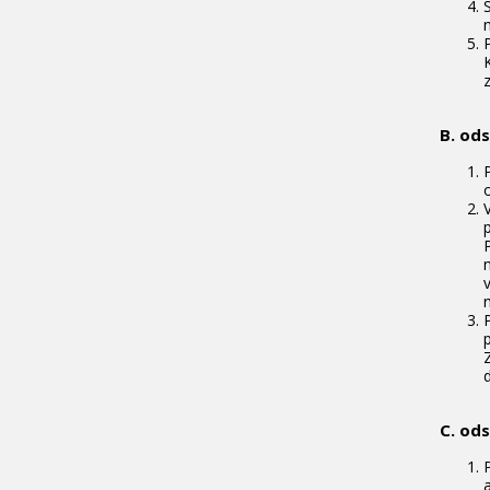
B. od
C. od