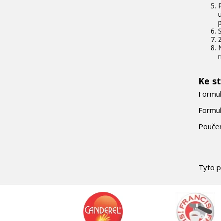
Ke s
Formul
Formul
Poučen
Tyto p