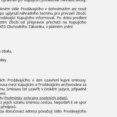
edeném sídle Prodávajícího v dohodnutém ani nově
o uplynutí náhradního termínu pro převzetí Zboží,
rodávající Kupujícího informovat. Po dobu prodlení
etím Zboží od přepravce přechází na Kupujícího
§ 455 Obchodního Zákoníku, v platném znění.
 obalu,
liky.
ch Prodávajícího v den uzavření kupní smlouvy.
ouva mezi Kupujícím a Prodávajícím archivována za
ícímu. Smlouvu lze uzavřít v českém jazyce, případně
ení.
ntu
Podmínky ochrany osobních údajů
.
 z jejich vztahu smírnou cestou. Nepodaří-li se spor
 předpisů.
za doručovací adresu považují sídlo Prodávajícího