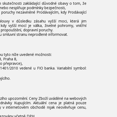
 skutečnosti zakládající důvodné obavy o tom, že
 nebo nesplňuje podmínky bezpečnosti,
a poruchy nezaviněné Prodávajícím, kdy Prodávající
mlouvy v důsledku zásahu vyšší moci, která jim
dy vyšší mocí je válka, živelné pohromy, vnitřní
 propouštění, dopravní poruchy.
u smluvní stranu neprodleně informovat.
×
×
×
×
sou tyto níže uvedené možnosti:
, Praha 8,
ho přepravce),
1401/2010 vedené u FIO banka. Variabilní symbol:
ícího.
)
e
í
hozího upozornění. Ceny Zboží uváděné na webových
dnávky Kupujícím. Aktuální cena je platná pouze
 v internetovém obchodě nijak neovlivňuje cenu,
razovány včetně DPH.