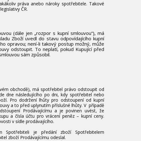
akákoliv práva anebo nároky spotřebitele. Takové
egislativy ČR.
ouvou (dále jen „rozpor s kupní smlouvou“), má
ladu Zboží uvedl do stavu odpovídajícího kupní
ho opravou; není-li takový postup možný, může
uvy odstoupit. To neplatí, pokud Kupující před
 smlouvou sám způsobil.
vém obchodě), má spotřebitel právo odstoupit od
 dne následujícího po dni, kdy spotřebitel nebo
oží. Pro dodržení lhůty pro odstoupení od kupní
ouvy a to před uplynutím příslušné lhůty. V případě
dstoupení Prodávajícímu a je povinen uvést, že
upu a čísla účtu pro vrácení peněz – kupní ceny.
osti v sídle prodávajícího.
.
m Spotřebiteli je předání zboží Spotřebitelem
tel zboží Prodávajícímu odeslal.