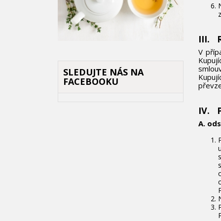
III.
V příp
Kupují
smlouv
SLEDUJTE NÁS NA
Kupují
FACEBOOKU
převze
IV. 
A. od