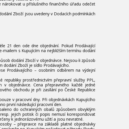
e nárokovat u příslušného finančního úřadu odečet
– dodání Zboží jsou uvedeny v Dodacích podmínkách
déle 21 den ode dne objednání. Pokud Prodávající
e-mailem s Kupujícím na nejbližším termínu dodání
způsob dodání Zboží v objednávce. Nejsou-li způsob
 dodání Zboží je sídlo Prodávajícího.
ese Prodávajícího – osobním odběrem na výdejní
é republiky prostřednictvím přepravní služby PPL,
m v objednávce. Cena přepravného každé jedné
tového obchodu je při zasílání po České Republice
pouze v pracovní dny. Při objednávkách Kupujícího
no první následující pracovní den.
zabaleno do ochranných obalů způsobem obvyklým
resp. jejich potisk či popis nemusí korespondovat
čeny k jednorázovému užití a jsou nevratné.
í osoby – přepravce na základě platné objednávky
cí oprávněn po Kupujícím požadovat náhradu škody,