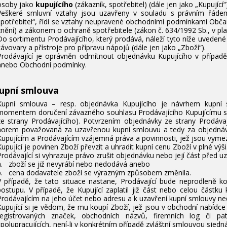
osoby jako
kupujícího
(zákazník, spotřebitel) (dále jen jako „Kupující“)
Veškeré smluvní vztahy jsou uzavřeny v souladu s právním řádem Č
spotřebitel“, řídí se vztahy neupravené obchodními podmínkami Obč
znění) a zákonem o ochraně spotřebitele (zákon č. 634/1992 Sb., v pl
Do sortimentu Prodávajícího, který prodává, náleží tyto níže uvedené
kávovary a přístroje pro přípravu nápojů (dále jen jako „Zboží“).
Prodávající je oprávněn odmítnout objednávku Kupujícího v případě
anebo Obchodní podmínky.
Kupní smlouva
Kupní smlouva – resp. objednávka Kupujícího je návrhem kupní
momentem doručení závazného souhlasu Prodávajícího Kupujícímu s
ze strany Prodávajícího). Potvrzením objednávky ze strany Prodáva
norem považovaná za uzavřenou kupní smlouvu a tedy za objedná
Kupujícím a Prodávajícím vzájemná práva a povinnosti, jež jsou vy
Kupující je povinen Zboží převzít a uhradit kupní cenu Zboží v plné výši
Prodávající si vyhrazuje právo zrušit objednávku nebo její část před 
a. zboží se již nevyrábí nebo nedodává anebo
b. cena dodavatele zboží se výrazným způsobem změnila.
V případě, že tato situace nastane, Prodávající bude neprodleně 
postupu. V případě, že Kupující zaplatil již část nebo celou část
Prodávajícím na jeho účet nebo adresu a k uzavření kupní smlouvy ne
Kupující si je vědom, že mu koupí Zboží, jež jsou v obchodní nabídce
registrovaných značek, obchodních názvů, firemních log či pa
spolupracujících, není-li v konkrétním případě zvláštní smlouvou sjedná