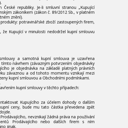
.
eské republiky. Je-li smluvní stranou „Kupující
anským zákoníkem (zákon č. 89/2012 Sb., v platném
atném znění).
 produkty: potravinářské zboží zastoupených firem,
, že Kupující v minulosti nedodržel kupní smlouvu
 smlouvy a samotná kupní smlouva je uzavřena
 tímto návrhem (závazným potvrzením objednávky
jícího je objednávka na základě platných právních
vku závaznou a od tohoto momentu vznikají mezi
mezeny kupní smlouvou a Obchodními podmínkami.
.
uzavřením kupní smlouvy v těchto případech:
kontaktovat Kupujícího za účelem dohody o dalším
ku kupní ceny, bude mu tato částka převedena zpět
dojde.
 Prodávajícího, nevznikají žádná práva na používání
tentů Prodávajícího nebo dalších firem s ním
no jinak.