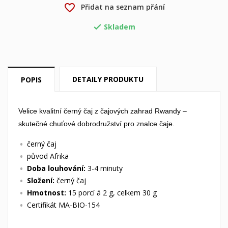
favorite_border
Přidat na seznam přání
×
×
Vytvořit seznam přání
Přihlásit se
Skladem

×
Můj seznam přání
Název seznamu přání
Musíte být přihlášen, abyste si mohli výrobky uložit do
svého seznamu přání.
Vytvořit nový seznam
add_circle_outline
DETAILY PRODUKTU
POPIS
Zrušit
Přihlásit se
Zrušit
Vytvořit seznam přání
Velice kvalitní černý čaj z čajových zahrad Rwandy –
skutečné chuťové dobrodružství pro znalce čaje.
černý čaj
původ Afrika
Doba louhování:
3-4 minuty
Složení:
černý čaj
Hmotnost:
15 porcí á 2 g, celkem 30 g
Certifikát MA-BIO-154