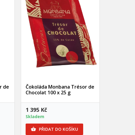
×
×
×
×
nam
)
)
)
Rychlý náhled
r de
Čokoláda Monbana Trésor de
Chocolat 100 x 25 g
1 395 Kč
Skladem
PŘIDAT DO KOŠÍKU
