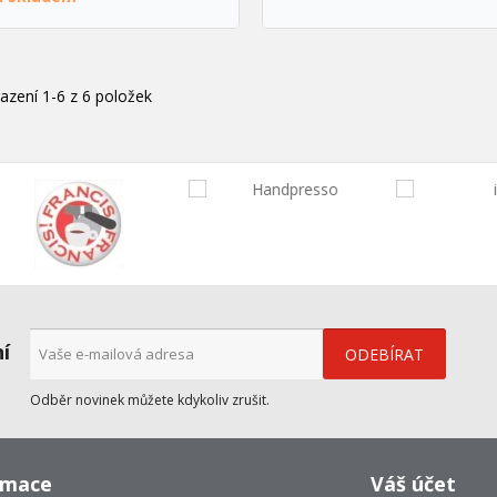
azení 1-6 z 6 položek
ní
Odběr novinek můžete kdykoliv zrušit.
rmace
Váš účet