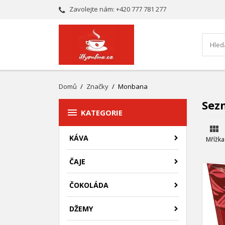
Zavolejte nám:
+420 777 781 277
Domů
Značky
Monbana
Sez

KATEGORIE

KÁVA
Mřížka
ČAJE
ČOKOLÁDA
DŽEMY