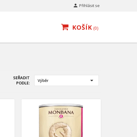

Přihlásit se
KOŠÍK
0
SEŘADIT

Výběr
PODLE: