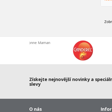
Zobr
Získejte nejnovější novinky a speciál
slevy
O nás
Info