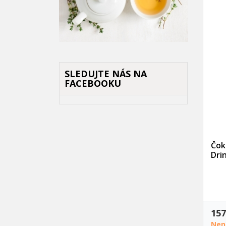
((
P
(
M
((l
Mus
((
přá
SLEDUJTE NÁS NA
FACEBOOKU
Čok
Drin
157
Nen