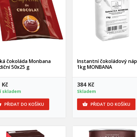
Rychlý náhled
Rychlý náhled
ká čokoláda Monbana
Instantní čokoládový náp
diční 50x25 g
1kg MONBANA
 Kč
384 Kč
í skladem
Skladem
PŘIDAT DO KOŠÍKU
PŘIDAT DO KOŠÍKU

