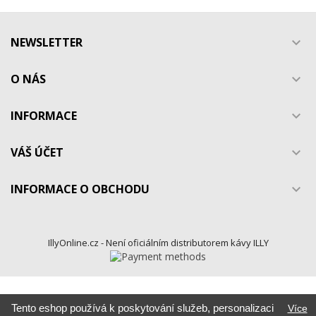
NEWSLETTER

O NÁS

INFORMACE

VÁŠ ÚČET

INFORMACE O OBCHODU

IllyOnline.cz - Není oficiálním distributorem kávy ILLY
Tento eshop používá k poskytování služeb, personalizaci
Více