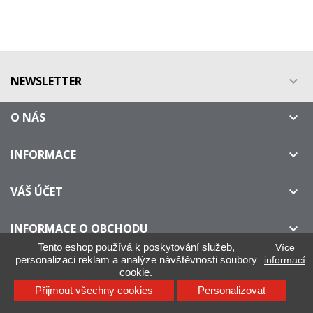
NEWSLETTER

O NÁS

INFORMACE

VÁŠ ÚČET

INFORMACE O OBCHODU

Tento eshop používá k poskytování služeb,
Více
personalizaci reklam a analýze návštěvnosti soubory
informací
cookie.
IllyOnline.cz - Není oficiálním distributorem kávy ILLY
Přijmout všechny cookies
Personalizovat