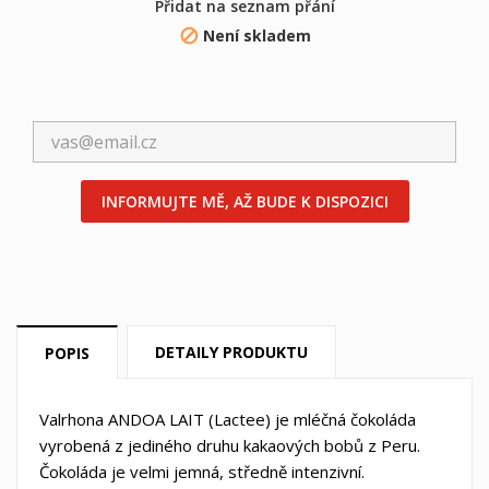
Přidat na seznam přání
Není skladem

×
×
((title))
Přihlásit se
×
Můj seznam přání
((label))
Musíte být přihlášen, abyste si mohli výrobky uložit do
INFORMUJTE MĚ, AŽ BUDE K DISPOZICI
svého seznamu přání.
Vytvořit nový seznam
add_circle_outline
((cancelText))
((loginText))
((cancelText))
((createText))
DETAILY PRODUKTU
POPIS
Valrhona ANDOA LAIT (Lactee) je mléčná čokoláda
vyrobená z jediného druhu kakaových bobů z Peru.
Čokoláda je velmi jemná, středně intenzivní.