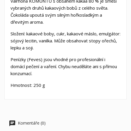
Valrhona KOMUNTU s obsahem kakaa 80 % je směsí
vybraných druhů kakaových bobů z celého světa.
Čokoláda upoutá svým silným hořkosladkým a
dřevitým aroma.
Složení: kakaové boby, cukr, kakaové máslo, emulgátor:
sójový lecitin, vanilka. Může obsahovat stopy ořechů,
lepku a soji.
Penízky (Feves) jsou vhodné pro profesionální i
domácí pečení a vaření. Chybu neuděláte ani s přímou
konzumací.
Hmotnost: 250 g
Komentáře (0)