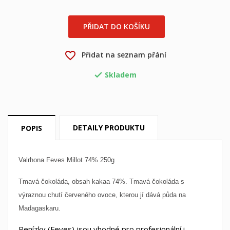
PŘIDAT DO KOŠÍKU
×
×
Vytvořit seznam přání
Přihlásit se
favorite_border
Přidat na seznam přání
×
Můj seznam přání
Název seznamu přání
Musíte být přihlášen, abyste si mohli výrobky uložit do
Skladem

svého seznamu přání.
Vytvořit nový seznam
add_circle_outline
Zrušit
Přihlásit se
Zrušit
Vytvořit seznam přání
DETAILY PRODUKTU
POPIS
Valrhona Feves Millot 74% 250g
Tmavá čokoláda, obsah kakaa 74%. Tmavá čokoláda s
výraznou chutí červeného ovoce, kterou jí dává půda na
Madagaskaru.
Penízky (Feves) jsou vhodné pro profesionální i