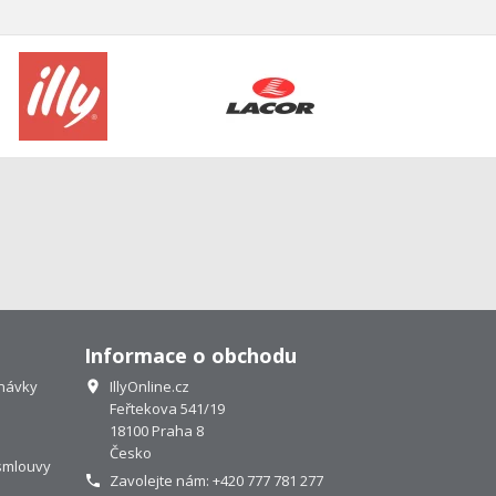
Informace o obchodu
návky
IllyOnline.cz

Feřtekova 541/19
18100 Praha 8
Česko
smlouvy
Zavolejte nám:
+420 777 781 277
