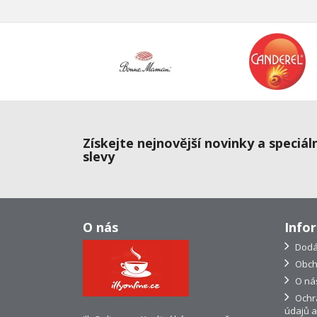
Získejte nejnovější novinky a speciál
slevy
O nás
Info
Dodá
Obch
O ná
Ochr
údajů a