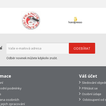
ní
Odběr novinek můžete kdykoliv zrušit.
rmace
Váš účet
ní
Sledování objed
odní podmínky
Přihlásit se
s
Osobní údaje
ana osobních
Odstoupení od 
 jejich zpracování