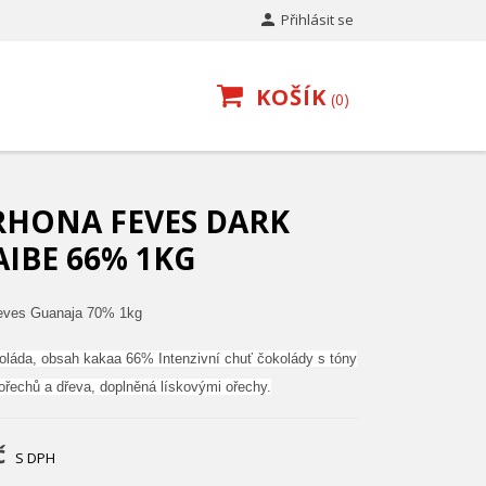

Přihlásit se
KOŠÍK
0
RHONA FEVES DARK
IBE 66% 1KG
eves Guanaja 70% 1kg
láda, obsah kakaa 66% Intenzivní chuť čokolády s tóny
ořechů a dřeva, doplněná lískovými ořechy.
č
S DPH