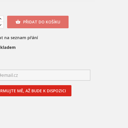
PŘIDAT DO KOŠÍKU

at na seznam přání
skladem
RMUJTE MĚ, AŽ BUDE K DISPOZICI