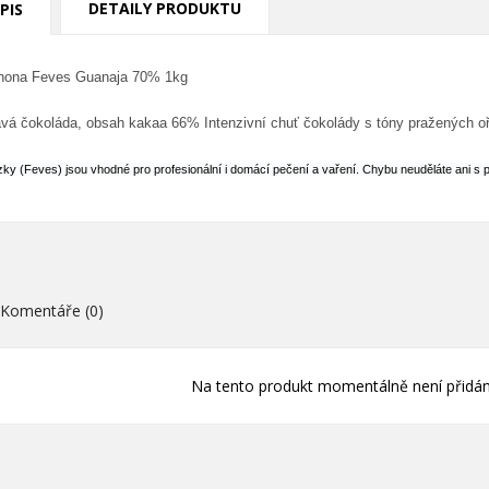
ytvořit seznam přání
DETAILY PRODUKTU
PIS
řihlásit se
ůj seznam přání
zev seznamu přání
íte být přihlášen, abyste si mohli výrobky uložit do svého seznamu
rhona Feves Guanaja 70% 1kg
ní.
á čokoláda, obsah kakaa 66% Intenzivní chuť čokolády s tóny pražených oř
Vytvořit nový seznam
Zrušit
Přihlásit s
zky (Feves) jsou vhodné pro profesionální i domácí pečení a vaření. Chybu neuděláte ani 
Zrušit
Vytvořit seznam přán
Komentáře (0)
Na tento produkt momentálně není přidán