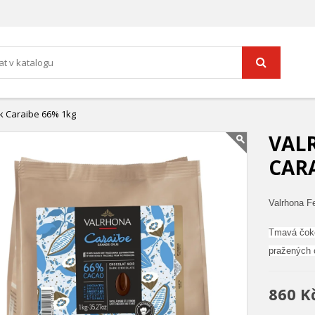
k Caraibe 66% 1kg
VAL
CARA
Valrhona F
Tmavá čoko
pražených 
860 K