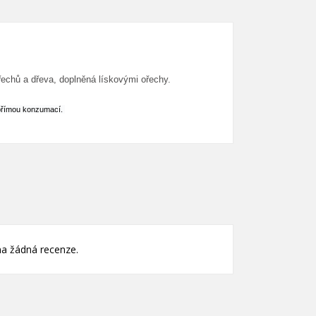
×
×
×
echů a dřeva, doplněná lískovými ořechy.
e
s přímou konzumací.
í
a žádná recenze.