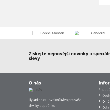
Získejte nejnovější novinky a speciál
slevy
O nás
Info
Dodá
Obch
IllyOnline.cz - Kvalitní káva pro vaše
O ná
chvilky odpočinku
Ochr