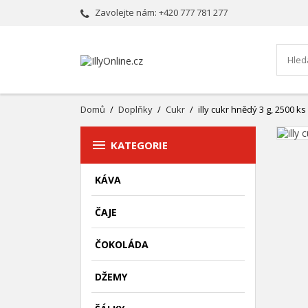
Zavolejte nám:
+420 777 781 277
Domů
Doplňky
Cukr
illy cukr hnědý 3 g, 2500 ks

KATEGORIE
KÁVA
ČAJE
ČOKOLÁDA
DŽEMY