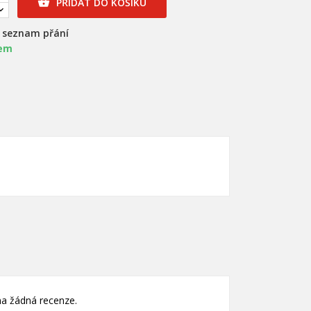
PŘIDAT DO KOŠÍKU

a seznam přání
em
×
×
×
nam
)
)
a žádná recenze.