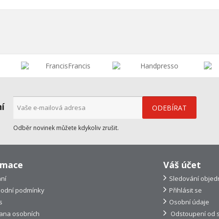
ní
Odběr novinek můžete kdykoliv zrušit.
rmace
Váš účet
ní
Sledování objed
odní podmínky
Přihlásit se
s
Osobní údaje
ana osobních
Odstoupení od 