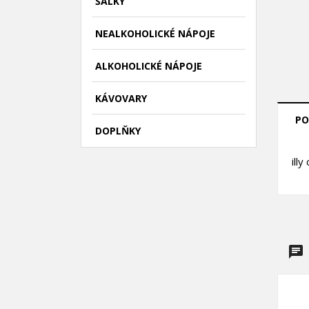
ŠÁLKY
NEALKOHOLICKÉ NÁPOJE
ALKOHOLICKÉ NÁPOJE
KÁVOVARY
PO
DOPLŇKY
((
P
ill
M
((l
Mus
přá