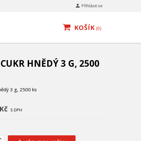

Přihlásit se
KOŠÍK
0
 CUKR HNĚDÝ 3 G, 2500
hnědý 3 g, 2500 ks
 Kč
S DPH