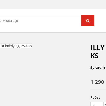
ILLY
KS
illy cukr 
1 290
Počet