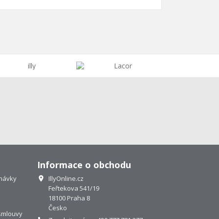
Informace o obchodu
návky
IllyOnline.cz

Feřtekova 541/19
18100 Praha 8
Česko
smlouvy