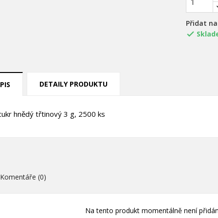
Přidat n
Sklad

DETAILY PRODUKTU
PIS
title))
řihlásit se
y cukr hnědý třtinový 3 g, 2500 ks
ůj seznam přání
abel))
íte být přihlášen, abyste si mohli výrobky uložit do svého seznamu
ní.
Vytvořit nový sez
add_circle_outline
Komentáře (0)
((cancelText))
((loginText)
((cancelText))
((createText)
Na tento produkt momentálně není přidán