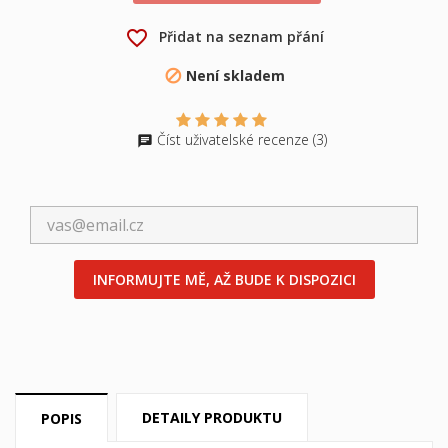
×
×
Vytvořit seznam přání
Přihlásit se
favorite_border
Přidat na seznam přání
×
Můj seznam přání
Není skladem

Název seznamu přání
Musíte být přihlášen, abyste si mohli výrobky uložit do
svého seznamu přání.
Vytvořit nový seznam
add_circle_outline
Číst uživatelské recenze (3)
Zrušit
Přihlásit se
Zrušit
Vytvořit seznam přání
INFORMUJTE MĚ, AŽ BUDE K DISPOZICI
DETAILY PRODUKTU
POPIS