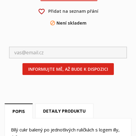
favorite_border
Přidat na seznam přání
×
×
Vytvořit seznam přání
Přihlásit se
Není skladem

×
Můj seznam přání
Název seznamu přání
Musíte být přihlášen, abyste si mohli výrobky uložit do
svého seznamu přání.
Vytvořit nový seznam
add_circle_outline
Zrušit
Přihlásit se
INFORMUJTE MĚ, AŽ BUDE K DISPOZICI
Zrušit
Vytvořit seznam přání
DETAILY PRODUKTU
POPIS
Bílý cukr balený po jednotlivých ruličkách s logem illy,