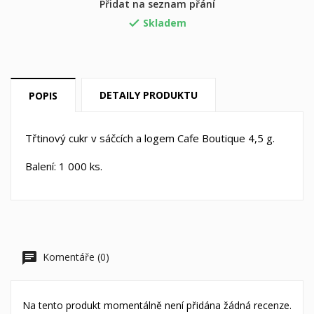
×
Přidat na seznam přání
Můj seznam přání
((label))
Musíte být přihlášen, abyste si mohli výrobky uložit do
Skladem

svého seznamu přání.
Vytvořit nový seznam
add_circle_outline
((cancelText))
((loginText))
((cancelText))
((createText))
DETAILY PRODUKTU
POPIS
Třtinový cukr v sáčcích a logem Cafe Boutique 4,5 g.
Balení: 1 000 ks.
Komentáře (0)
Na tento produkt momentálně není přidána žádná recenze.