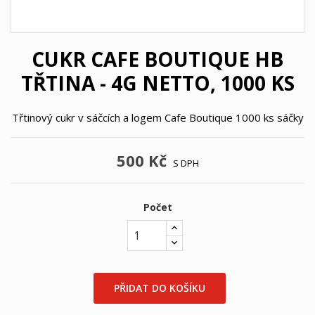
CUKR CAFE BOUTIQUE HB
TŘTINA - 4G NETTO, 1000 KS
Třtinový cukr v sáčcích a logem Cafe Boutique
1000 ks sáčky
500 Kč
S DPH
Počet
×
PŘIDAT DO KOŠÍKU
×
((title))
Přihlásit se