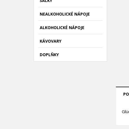
ŠÁLKY
NEALKOHOLICKÉ NÁPOJE
ALKOHOLICKÉ NÁPOJE
KÁVOVARY
DOPLŇKY
((
P
PO
M
((l
Mus
Glü
přá