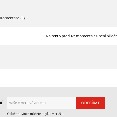
((cancelText))
((loginText)
((cancelText))
((createText)
Komentáře (0)
Na tento produkt momentálně není přidán
ní
Odběr novinek můžete kdykoliv zrušit.