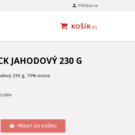

Přihlásit se
KOŠÍK
0
CK JAHODOVÝ 230 G
hodový 230 g, 70% ovoce
S DPH
PŘIDAT DO KOŠÍKU
