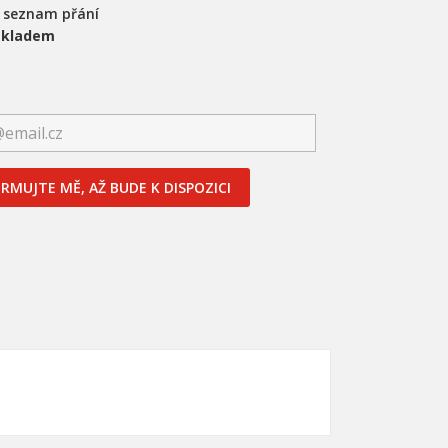
a seznam přání
skladem
RMUJTE MĚ, AŽ BUDE K DISPOZICI
×
×
×
nam