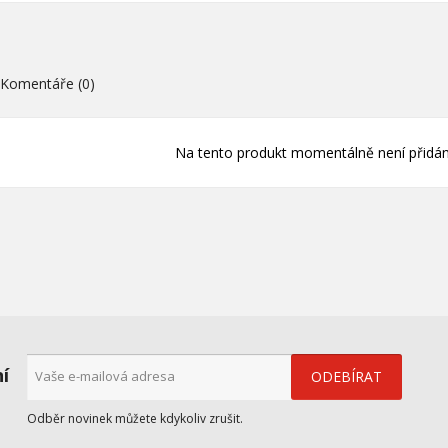
((cancelText))
((loginText)
((cancelText))
((createText)
Komentáře (0)
Na tento produkt momentálně není přidán
ní
Odběr novinek můžete kdykoliv zrušit.