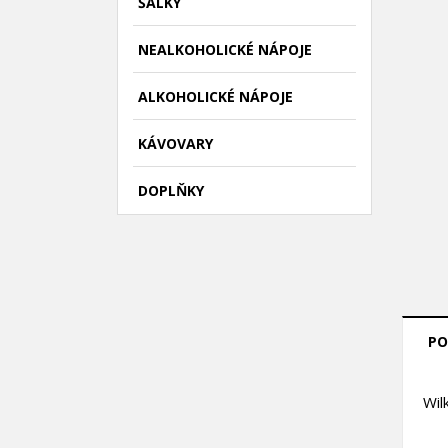
ŠÁLKY
NEALKOHOLICKÉ NÁPOJE
ALKOHOLICKÉ NÁPOJE
KÁVOVARY
DOPLŇKY
((
P
PO
M
((l
Mus
přá
Wil