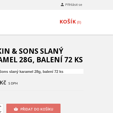

Přihlásit se
KOŠÍK
0
KIN & SONS SLANÝ
MEL 28G, BALENÍ 72 KS
Sons slaný karamel 28g, balení 72 ks
 Kč
S DPH
PŘIDAT DO KOŠÍKU
