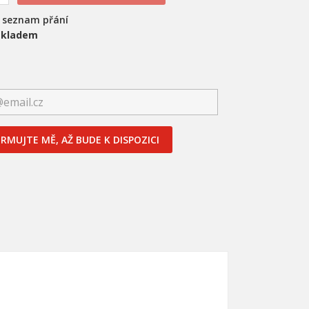
a seznam přání
skladem
RMUJTE MĚ, AŽ BUDE K DISPOZICI
×
×
×
nam