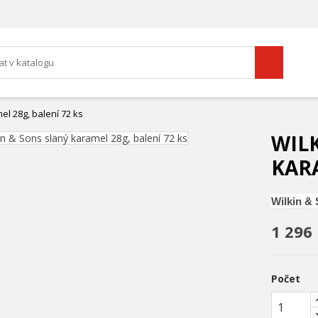
el 28g, balení 72 ks
WIL
KARA
Wilkin & 
1 296
Počet