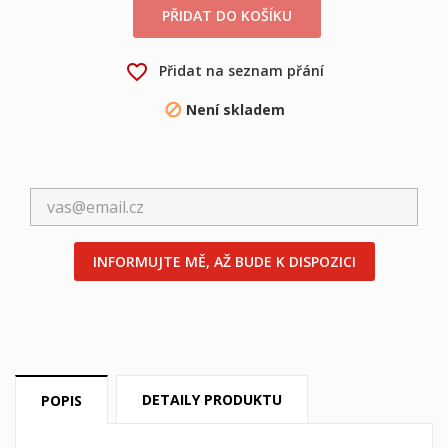
PŘIDAT DO KOŠÍKU
favorite_border
Přidat na seznam přání
×
×
Vytvořit seznam přání
Přihlásit se
Není skladem

×
Můj seznam přání
Název seznamu přání
Musíte být přihlášen, abyste si mohli výrobky uložit do
svého seznamu přání.
Vytvořit nový seznam
add_circle_outline
Zrušit
Přihlásit se
Zrušit
Vytvořit seznam přání
INFORMUJTE MĚ, AŽ BUDE K DISPOZICI
DETAILY PRODUKTU
POPIS