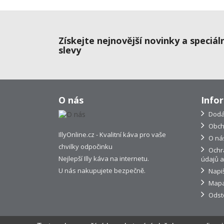
Získejte nejnovější novinky a speciál
slevy
O nás
Info
Dodá
Obch
IllyOnline.cz - Kvalitní káva pro vaše
O ná
chvilky odpočinku
Ochr
Nejlepší Illy káva na internetu.
údajů a
U nás nakupujete bezpečně.
Napi
Mapa
Odst