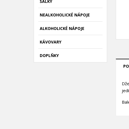
ŠÁLKY
NEALKOHOLICKÉ NÁPOJE
ALKOHOLICKÉ NÁPOJE
KÁVOVARY
DOPLŇKY
PO
Dže
jed
Bal
((
P
M
((l
Mus