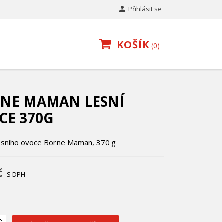

Přihlásit se
KOŠÍK
0
NE MAMAN LESNÍ
CE 370G
esního ovoce Bonne Maman, 370 g
č
S DPH