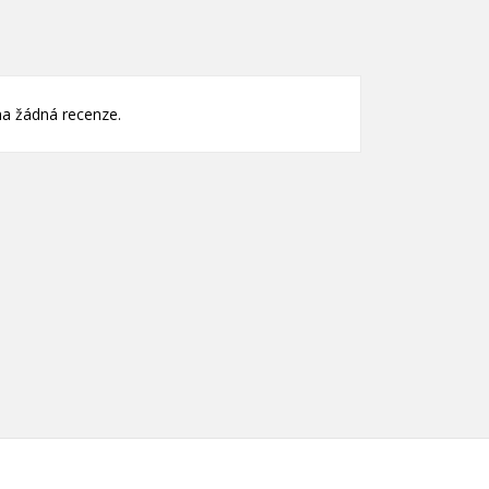
nam
)
)
a žádná recenze.