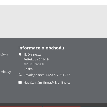
Informace o obchodu
návky
IllyOnline.cz

Feřtekova 541/19
18100 Praha 8
Česko
smlouvy
Zavolejte nám:
+420 777 781 277

Napište nám:
firma@illyonline.cz
