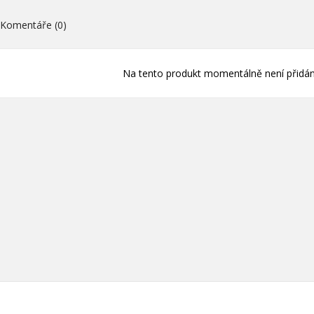
ní.
Komentáře (0)
Vytvořit nový sez
add_circle_outline
((cancelText))
((loginText)
((cancelText))
((createText)
Na tento produkt momentálně není přidán