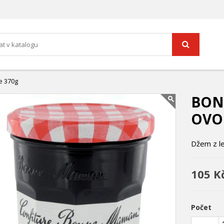
e 370g
BON
OVO
Džem z l
105 K
Počet