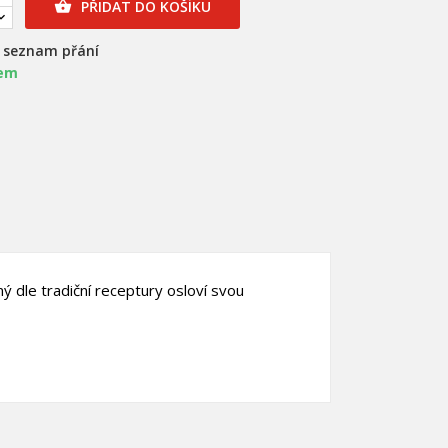
PŘIDAT DO KOŠÍKU

a seznam přání
em
dle tradiční receptury osloví svou
×
×
×