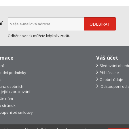
ní
Odběr novinek můžete kdykoliv zrušit.
rmace
Váš účet
ní
Sledování objed
odní podmínky
Přihlásit se
s
Osobní údaje
ana osobních
Odstoupení od 
 jejich zpracování
šte nám
 stránek
oupení od smlouvy