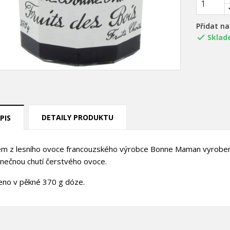
Přidat n
Sklad

DETAILY PRODUKTU
PIS
m z lesního ovoce francouzského výrobce Bonne Maman vyrobený 
inečnou chutí čerstvého ovoce.
eno v pěkné 370 g dóze.
title))
řihlásit se
ůj seznam přání
abel))
íte být přihlášen, abyste si mohli výrobky uložit do svého seznamu