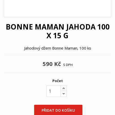
BONNE MAMAN JAHODA 100
X 15 G
Jahodový džem Bonne Maman, 100 ks
590 Kč
S DPH
Počet
×
PŘIDAT DO KOŠÍKU
×
Vytvořit seznam přání
Přihlásit se