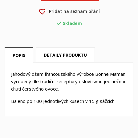
×
favorite_border
Přidat na seznam přání
Můj seznam přání
Název seznamu přání
Musíte být přihlášen, abyste si mohli výrobky uložit do
svého seznamu přání.
Skladem

Vytvořit nový seznam
add_circle_outline
Zrušit
Přihlásit se
Zrušit
Vytvořit seznam přání
DETAILY PRODUKTU
POPIS
Jahodový džem francouzského výrobce Bonne Maman
vyrobený dle tradiční receptury osloví svou jedinečnou
chutí čerstvého ovoce.
Baleno po 100 jednotlivých kusech v 15 g sáčcích.