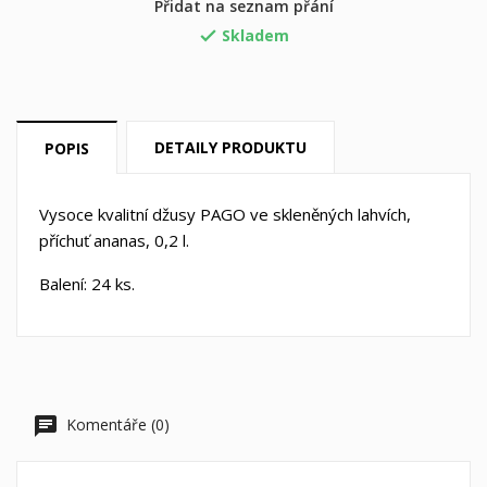
×
Přidat na seznam přání
Můj seznam přání
((label))
Musíte být přihlášen, abyste si mohli výrobky uložit do
Skladem

svého seznamu přání.
Vytvořit nový seznam
add_circle_outline
((cancelText))
((loginText))
((cancelText))
((createText))
DETAILY PRODUKTU
POPIS
Vysoce kvalitní džusy PAGO ve skleněných lahvích,
příchuť ananas, 0,2 l.
Balení: 24 ks.
Komentáře (0)