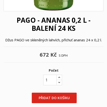
PAGO - ANANAS 0,2 L -
BALENÍ 24 KS
Džus PAGO ve skleněných lahvích, příchuť ananas 24 x 0,2 l.
672 Kč
S DPH
Počet
×
×
((title))
PŘIDAT DO KOŠÍKU
Přihlásit se