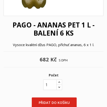
PAGO - ANANAS PET 1 L -
BALENÍ 6 KS
Vysoce kvalitní džus PAGO, příchuť ananas, 6 x 1 l.
682 Kč
S DPH
Počet
×
×
Vytvořit seznam přání
Přihlásit se
PŘIDAT DO KOŠÍKU