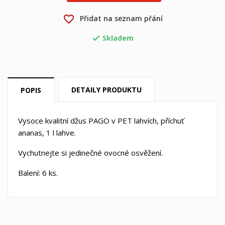
×
Můj seznam přání
Název seznamu přání
Musíte být přihlášen, abyste si mohli výrobky uložit do
favorite_border
Přidat na seznam přání
svého seznamu přání.
Skladem
Vytvořit nový seznam

add_circle_outline
Zrušit
Přihlásit se
Zrušit
Vytvořit seznam přání
DETAILY PRODUKTU
POPIS
Vysoce kvalitní džus PAGO v PET lahvích, příchuť
ananas, 1 l lahve.
Vychutnejte si jedinečné ovocné osvěžení.
Balení: 6 ks.