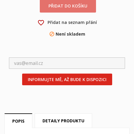
PŘIDAT DO KOŠÍKU
×
×
Vytvořit seznam přání
Přihlásit se
favorite_border
Přidat na seznam přání
×
Můj seznam přání
Není skladem

Název seznamu přání
Musíte být přihlášen, abyste si mohli výrobky uložit do
svého seznamu přání.
Vytvořit nový seznam
add_circle_outline
Zrušit
Přihlásit se
Zrušit
Vytvořit seznam přání
INFORMUJTE MĚ, AŽ BUDE K DISPOZICI
DETAILY PRODUKTU
POPIS