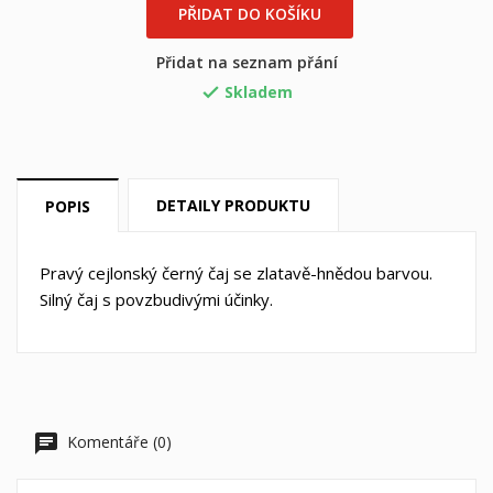
PŘIDAT DO KOŠÍKU
Přidat na seznam přání
Skladem

×
×
((title))
Přihlásit se
DETAILY PRODUKTU
POPIS
×
Můj seznam přání
((label))
Musíte být přihlášen, abyste si mohli výrobky uložit do
Pravý cejlonský černý čaj se zlatavě-hnědou barvou.
svého seznamu přání.
Silný čaj s povzbudivými účinky.
Vytvořit nový seznam
add_circle_outline
((cancelText))
((loginText))
((cancelText))
((createText))
Komentáře (0)