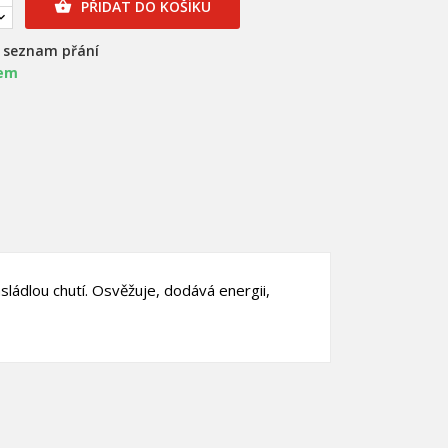
PŘIDAT DO KOŠÍKU

a seznam přání
em
×
×
sládlou chutí. Osvěžuje, dodává energii,
×
nam
)
)