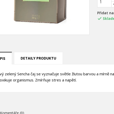
Přidat n
Sklad

DETAILY PRODUKTU
PIS
title))
řihlásit se
vý zelený Sencha čaj se vyznačuje světle žlutou barvou a mírně na
ůj seznam přání
oxikuje organismus. Zmírňuje stres a napětí.
abel))
íte být přihlášen, abyste si mohli výrobky uložit do svého seznamu
ní.
Vytvořit nový sez
add_circle_outline
((cancelText))
((loginText)
((cancelText))
((createText)
Komentáře (0)