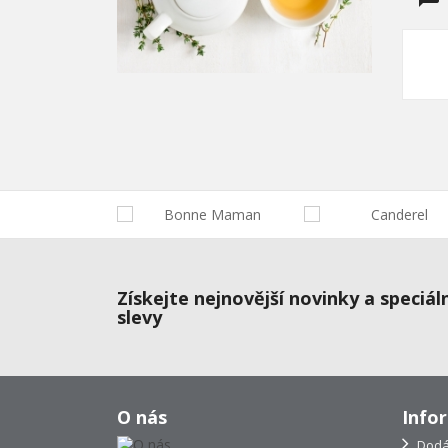
Získejte nejnovější novinky a speciál
slevy
O nás
Info
Dodá