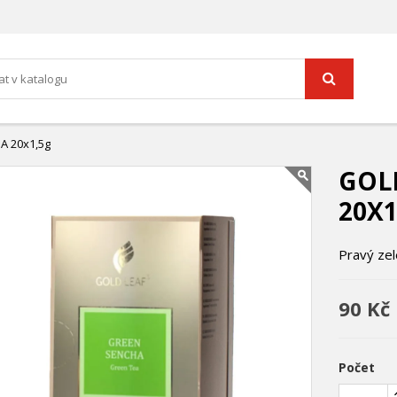
A 20x1,5g
GOL
20X1
Pravý zel
90 Kč
Počet