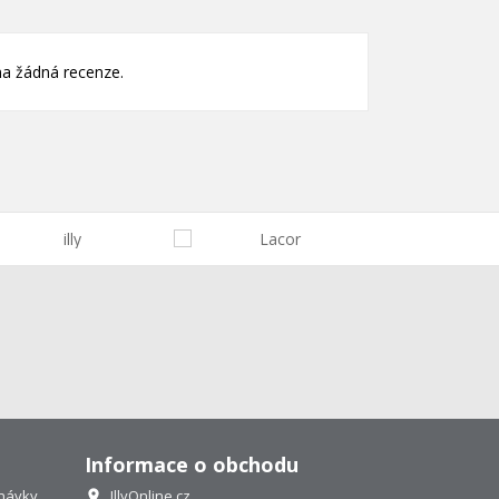
a žádná recenze.
Informace o obchodu
návky
IllyOnline.cz
