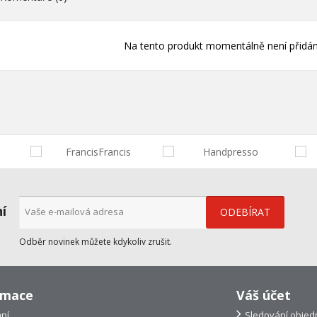
Na tento produkt momentálně není přidán
ní
Odběr novinek můžete kdykoliv zrušit.
rmace
Váš účet
ní
Sledování objed