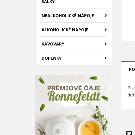
ŠÁLKY
NEALKOHOLICKÉ NÁPOJE
ALKOHOLICKÉ NÁPOJE
KÁVOVARY
DOPLŇKY
PO
((
P
Pra
M
det
((l
Mus
přá