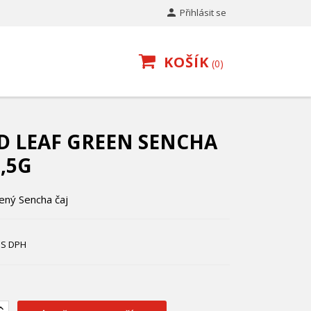

Přihlásit se
KOŠÍK
0
D LEAF GREEN SENCHA
,5G
ený Sencha čaj
S DPH