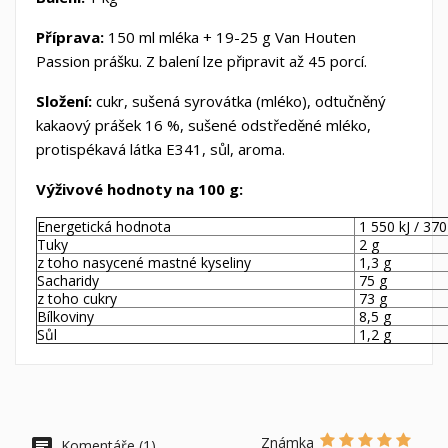
Příprava:
150 ml mléka + 19-25 g Van Houten
Passion prášku. Z balení lze připravit až 45 porcí.
Složení:
cukr, sušená syrovátka (mléko), odtučněný
Vytvořit seznam přání
kakaový prášek 16 %, sušené odstředěné mléko,
Přihlásit se
protispékavá látka E341, sůl, aroma.
Můj seznam přání
Název seznamu přání
Musíte být přihlášen, abyste si mohli výrobky uložit do svého
Výživové hodnoty na 100 g:
seznamu přání.
Energetická hodnota
1 550 kJ / 370
Vytvořit nový seznam
add_circle_outline
Tuky
2 g
z toho nasycené mastné kyseliny
1,3 g
Zrušit
Přihlás
Sacharidy
75 g
Zrušit
Vytvořit seznam p
z toho cukry
73 g
Bílkoviny
8,5 g
Sůl
1,2 g
Známka
Komentáře (1)