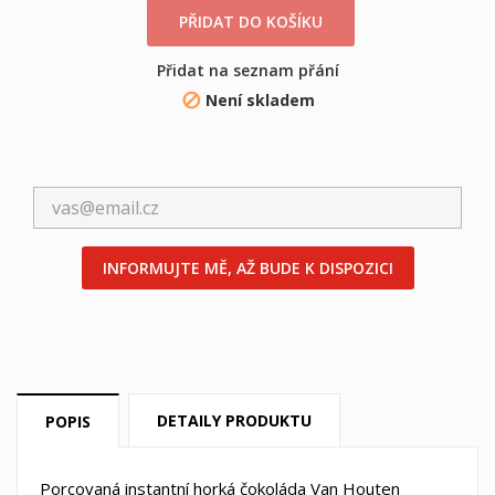
PŘIDAT DO KOŠÍKU
×
×
((title))
Přidat na seznam přání
Přihlásit se
Není skladem

×
Můj seznam přání
((label))
Musíte být přihlášen, abyste si mohli výrobky uložit do
svého seznamu přání.
Vytvořit nový seznam
add_circle_outline
((cancelText))
((loginText))
((cancelText))
((createText))
INFORMUJTE MĚ, AŽ BUDE K DISPOZICI
DETAILY PRODUKTU
POPIS
Porcovaná instantní horká čokoláda Van Houten