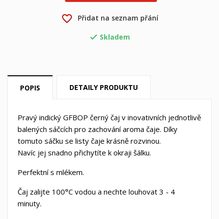
favorite_border
Přidat na seznam přání
×
×
Vytvořit seznam přání
Přihlásit se
Skladem

×
Můj seznam přání
Název seznamu přání
Musíte být přihlášen, abyste si mohli výrobky uložit do
svého seznamu přání.
Vytvořit nový seznam
add_circle_outline
DETAILY PRODUKTU
POPIS
Zrušit
Přihlásit se
Zrušit
Vytvořit seznam přání
Pravý indický GFBOP černý čaj v inovativních jednotlivě
balených sáčcích pro zachování aroma čaje. Díky
tomuto sáčku se listy čaje krásně rozvinou.
Navíc jej snadno přichytíte k okraji šálku.
Perfektní s mlékem.
Čaj zalijte 100°C vodou a nechte louhovat 3 - 4
minuty.