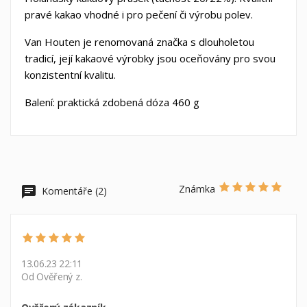
pravé kakao vhodné i pro pečení či výrobu polev.
Vytvořit nový seznam
add_circle_outline
Van Houten je renomovaná značka s dlouholetou
Zrušit
Přihlásit se
Zrušit
Vytvořit seznam přání
tradicí, její kakaové výrobky jsou oceňovány pro svou
konzistentní kvalitu.
Balení: praktická zdobená dóza 460 g
Známka
Komentáře (2)
13.06.23 22:11
Od Ověřený z.