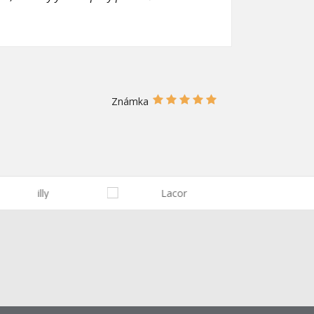
í
Známka