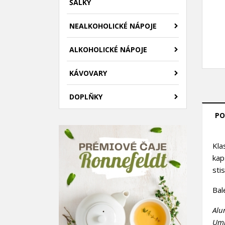
ŠÁLKY
NEALKOHOLICKÉ NÁPOJE
ALKOHOLICKÉ NÁPOJE
KÁVOVARY
DOPLŇKY
PO
V
Kla
P
kap
sti
M
Ná
Mus
přá
Bal
add_circle_outline
Alu
Umi