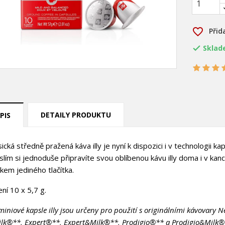
favorite_border
Přid
Sklad

DETAILY PRODUKTU
PIS
ytvořit seznam přání
sická středně pražená káva illy je nyní k dispozici i v technologii 
řihlásit se
slím si jednoduše připravíte svou oblíbenou kávu illy doma i v kanc
skem jediného tlačítka.
ůj seznam přání
zev seznamu přání
íte být přihlášen, abyste si mohli výrobky uložit do svého seznamu
ní.
ení 10 x 5,7 g.
Vytvořit nový seznam
miniové kapsle illy jsou určeny pro použití s originálními kávovar
lk®**, Expert®**, Expert&Milk®**, Prodigio®** a Prodigio&Milk®**
Zrušit
Přihlásit s