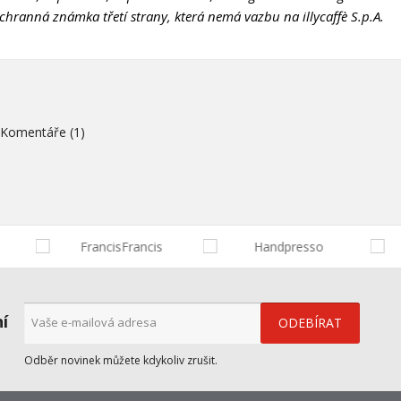
Zrušit
Vytvořit seznam přán
chranná známka třetí strany, která nemá vazbu na illycaffè S.p.A.
Komentáře (1)
ní
Odběr novinek můžete kdykoliv zrušit.