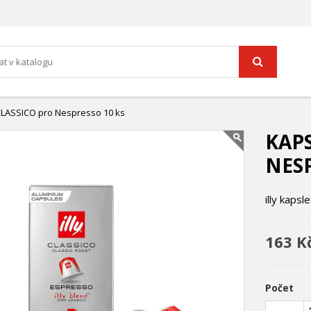
 CLASSICO pro Nespresso 10 ks
KAPS
NESP
illy kaps
163 K
Počet