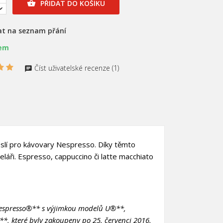
PŘIDAT DO KOŠÍKU

at na seznam přání
em
Číst uživatelské recenze (1)
×
×
kapslí pro kávovary Nespresso. Díky těmto
eláři. Espresso, cappuccino či latte macchiato
×
y Nespresso®** s výjimkou modelů U®**,
, které byly zakoupeny po 25. červenci 2016.
e