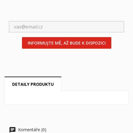
((label))
Musíte být přihlášen, abyste si mohli výrobky uložit do
svého seznamu přání.
Vytvořit nový seznam
add_circle_outline
((cancelText))
((loginText))
((cancelText))
((createText))
INFORMUJTE MĚ, AŽ BUDE K DISPOZICI
DETAILY PRODUKTU
Komentáře (0)