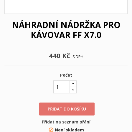
NÁHRADNÍ NÁDRŽKA PRO
KÁVOVAR FF X7.0
440 Kč
S DPH
Počet
PŘIDAT DO KOŠÍKU
×
×
((title))
Přihlásit se
Přidat na seznam přání
×
Můj seznam přání
Není skladem
