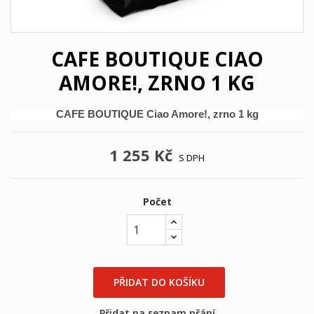
CAFE BOUTIQUE CIAO
AMORE!, ZRNO 1 KG
CAFE BOUTIQUE Ciao Amore!, zrno 1 kg
1 255 Kč
S DPH
Počet
×
×
((title))
Přihlásit se
×
Můj seznam přání
PŘIDAT DO KOŠÍKU
((label))
Musíte být přihlášen, abyste si mohli výrobky uložit do
svého seznamu přání.
Přidat na seznam přání