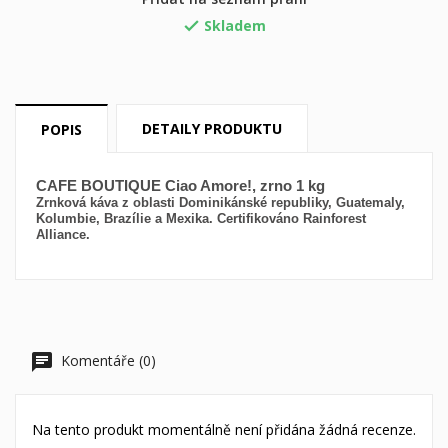
Skladem

Vytvořit nový seznam
add_circle_outline
((cancelText))
((loginText))
((cancelText))
((createText))
DETAILY PRODUKTU
POPIS
CAFE BOUTIQUE Ciao Amore!, zrno 1 kg
Zrnková káva z oblasti Dominikánské republiky, Guatemaly,
Kolumbie, Brazílie a Mexika. Certifikováno Rainforest
Alliance.
Komentáře (0)
Na tento produkt momentálně není přidána žádná recenze.