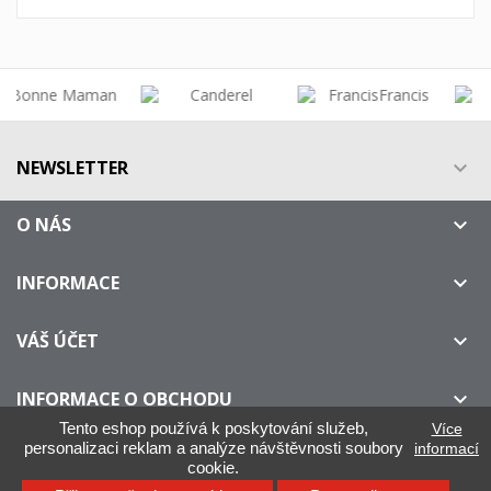
NEWSLETTER

O NÁS

INFORMACE

VÁŠ ÚČET

INFORMACE O OBCHODU

Tento eshop používá k poskytování služeb,
Více
personalizaci reklam a analýze návštěvnosti soubory
informací
cookie.
IllyOnline.cz - Není oficiálním distributorem kávy ILLY