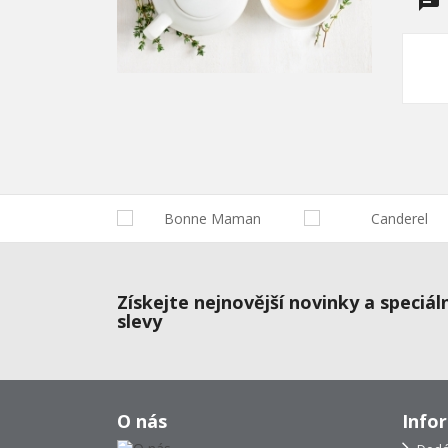
Získejte nejnovější novinky a speciál
slevy
O nás
Info