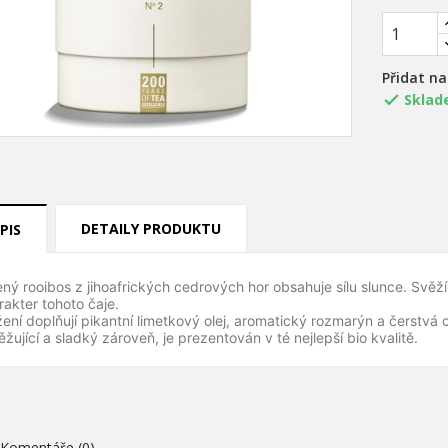
Přidat n
Sklad

DETAILY PRODUKTU
PIS
title))
řihlásit se
ený rooibos z jihoafrických cedrových hor obsahuje sílu slunce. Svěží
rakter tohoto čaje.
ůj seznam přání
žení doplňují pikantní limetkový olej, aromatický rozmarýn a čerstvá 
abel))
íte být přihlášen, abyste si mohli výrobky uložit do svého seznamu
ěžující a sladký zároveň, je prezentován v té nejlepší bio kvalitě.
ní.
Vytvořit nový sez
add_circle_outline
((cancelText))
((loginText)
((cancelText))
((createText)
Komentáře (0)