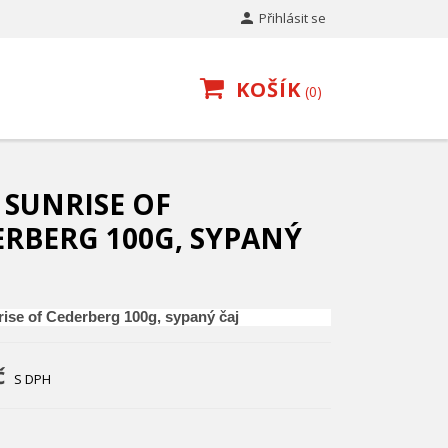

Přihlásit se
KOŠÍK
0
 SUNRISE OF
ERBERG 100G, SYPANÝ
ise of Cederberg 100g, sypaný čaj
č
S DPH