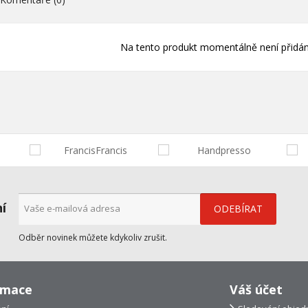
Na tento produkt momentálně není přidán
ní
Odběr novinek můžete kdykoliv zrušit.
rmace
Váš účet