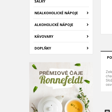
ŠÁLKY
NEALKOHOLICKÉ NÁPOJE
ALKOHOLICKÉ NÁPOJE
KÁVOVARY
DOPLŇKY
PO
((
P
Zel
cha
M
Slo
((l
Mus
osv
přá