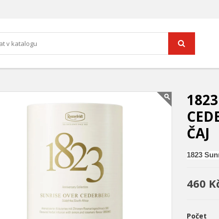
1823
CED
ČAJ
1823 Sunr
460 K
Počet