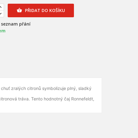
PŘIDAT DO KOŠÍKU

a seznam přání
em
×
×
 chuť zralých citronů symbolizuje plný, sladký
×
citronová tráva. Tento hodnotný čaj Ronnefeldt,
nam
)
)