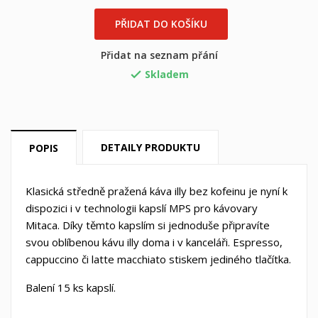
PŘIDAT DO KOŠÍKU
Přidat na seznam přání
Skladem

DETAILY PRODUKTU
POPIS
×
×
((title))
Klasická středně pražená káva illy bez kofeinu je nyní k
Přihlásit se
dispozici i v technologii kapslí MPS pro kávovary
×
Můj seznam přání
Mitaca. Díky těmto kapslím si jednoduše připravíte
((label))
Musíte být přihlášen, abyste si mohli výrobky uložit do
svou oblíbenou kávu illy doma i v kanceláři. Espresso,
svého seznamu přání.
cappuccino či latte macchiato stiskem jediného tlačítka.
Vytvořit nový seznam
add_circle_outline
Balení 15 ks kapslí.
((cancelText))
((loginText))
((cancelText))
((createText))