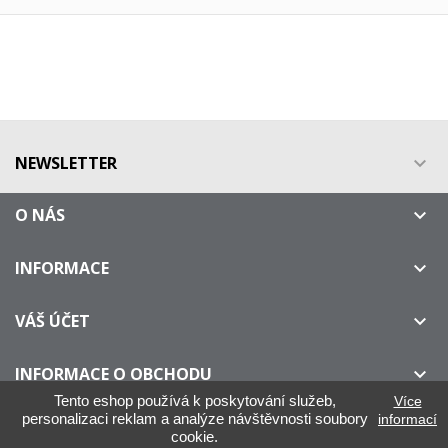
NEWSLETTER

O NÁS

INFORMACE

VÁŠ ÚČET

INFORMACE O OBCHODU

Tento eshop používá k poskytování služeb,
Více
personalizaci reklam a analýze návštěvnosti soubory
informací
cookie.