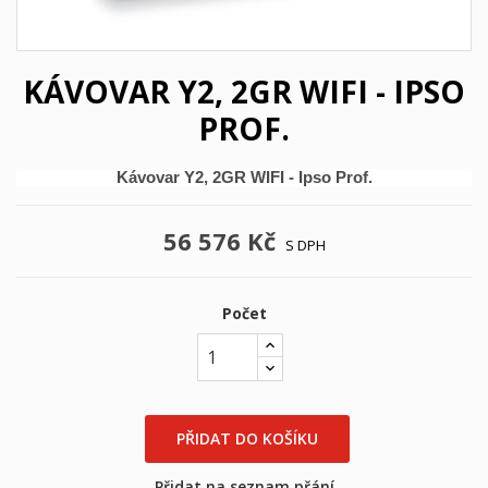
KÁVOVAR Y2, 2GR WIFI - IPSO
PROF.
Kávovar Y2, 2GR WIFI - Ipso Prof.
56 576 Kč
S DPH
Počet
×
×
((title))
Přihlásit se
×
PŘIDAT DO KOŠÍKU
Můj seznam přání
((label))
Musíte být přihlášen, abyste si mohli výrobky uložit do
svého seznamu přání.
Přidat na seznam přání