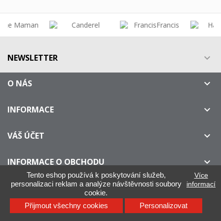
NEWSLETTER

O NÁS

INFORMACE

VÁŠ ÚČET

INFORMACE O OBCHODU

Tento eshop používá k poskytování služeb,
Více
personalizaci reklam a analýze návštěvnosti soubory
informací
cookie.
IllyOnline.cz - Není oficiálním distributorem kávy ILLY
Přijmout všechny cookies
Personalizovat