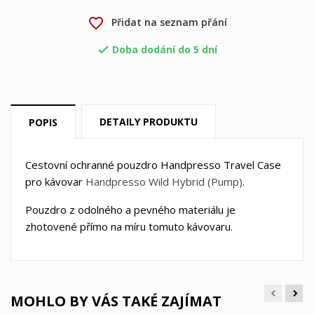
favorite_border
Přidat na seznam přání
Doba dodání do 5 dní

×
×
Vytvořit seznam přání
Přihlásit se
×
Můj seznam přání
DETAILY PRODUKTU
POPIS
Název seznamu přání
Musíte být přihlášen, abyste si mohli výrobky uložit do
svého seznamu přání.
Vytvořit nový seznam
add_circle_outline
Cestovní ochranné pouzdro Handpresso Travel Case
pro kávovar
Handpresso Wild Hybrid (Pump)
.
Zrušit
Přihlásit se
Zrušit
Vytvořit seznam přání
Pouzdro z odolného a pevného materiálu je
zhotovené přímo na míru tomuto kávovaru.
MOHLO BY VÁS TAKÉ ZAJÍMAT