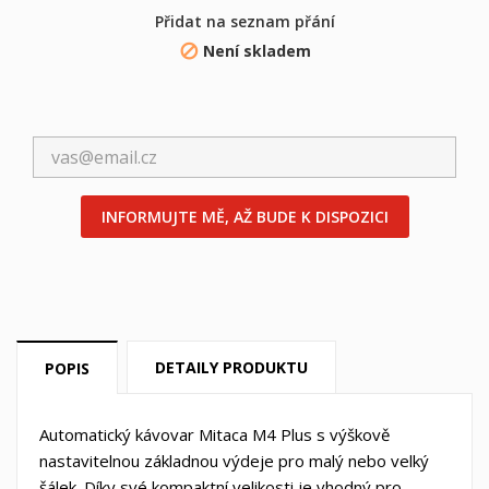
Přidat na seznam přání
Není skladem
×

×
((title))
Přihlásit se
×
Můj seznam přání
((label))
Musíte být přihlášen, abyste si mohli výrobky uložit do
svého seznamu přání.
Vytvořit nový seznam
add_circle_outline
INFORMUJTE MĚ, AŽ BUDE K DISPOZICI
((cancelText))
((loginText))
((cancelText))
((createText))
DETAILY PRODUKTU
POPIS
Automatický kávovar Mitaca M4 Plus s výškově
nastavitelnou základnou výdeje pro malý nebo velký
šálek. Díky své kompaktní velikosti je vhodný pro