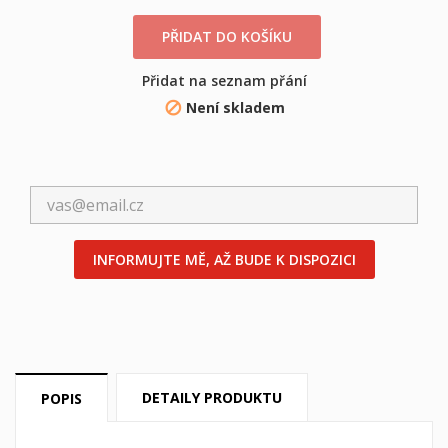
PŘIDAT DO KOŠÍKU
Přidat na seznam přání
Není skladem

INFORMUJTE MĚ, AŽ BUDE K DISPOZICI
×
×
((title))
Přihlásit se
×
Můj seznam přání
DETAILY PRODUKTU
POPIS
((label))
Musíte být přihlášen, abyste si mohli výrobky uložit do
svého seznamu přání.