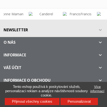
NEWSLETTER

O NÁS

INFORMACE

VÁŠ ÚČET

INFORMACE O OBCHODU

Tento eshop používá k poskytování služeb,
Více
personalizaci reklam a analýze návštěvnosti soubory
informací
cookie.
IllyOnline.cz - Není oficiálním distributorem kávy ILLY
Přijmout všechny cookies
Personalizovat