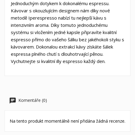
Jednoduchým dotykem k dokonalému espressu.
Vytvořit nový seznam
add_circle_outline
Kávovar s okouzlujícím designem nám díky nové
((cancelText))
((loginText))
((cancelText))
((createText))
metodě Iperespresso nabízí tu nejlepší kávu s
intenzivním aroma. Díky tomuto jednoduchému
systému si vložením jedné kapsle připravíte kvalitní
espresso přímo do vašeho šálku bez jakéhokoli styku s
kávovarem. Dokonalou extrakcí kávy získáte šálek
espressa plného chutí s dlouhotrvající pěnou.
Vychutnejte si kvalitní illy espresso každý den.
Komentáře (0)
Na tento produkt momentálně není přidána žádná recenze.