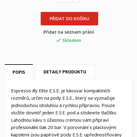
PŘIDAT DO KOŠÍKU
Přidat na seznam přání
Skladem

×
DETAILY PRODUKTU
POPIS
×
((title))
Přihlásit se
×
Můj seznam přání
Espresso illy Elite E.S.E. je kávovar kompaktních
((label))
Musíte být přihlášen, abyste si mohli výrobky uložit do
rozměrů, určen na pody E.S.E., který se vyznačuje
svého seznamu přání.
jednoduchou obsluhou a rychlou přípravou. Pouze
vložíte dovnitř jeden E.S.E. pod a stisknete tlačítko.
Vytvořit nový seznam
add_circle_outline
Lahodnou kávu s úžasnou cremou vám připraví
((cancelText))
((loginText))
((cancelText))
((createText))
profesionální tlak 20 bar. V porovnání s plastovými
kapslemi jsou papírové pody E.S.E. upřednostňovány