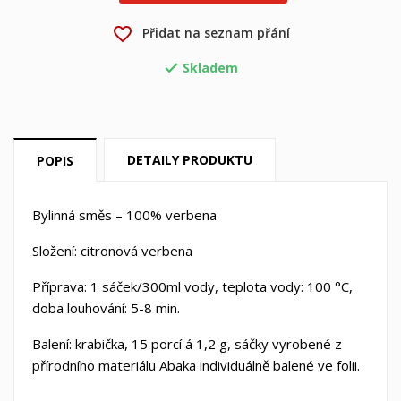
×
×
Vytvořit seznam přání
favorite_border
Přidat na seznam přání
Přihlásit se
Skladem

×
Můj seznam přání
Název seznamu přání
Musíte být přihlášen, abyste si mohli výrobky uložit do
svého seznamu přání.
Vytvořit nový seznam
add_circle_outline
DETAILY PRODUKTU
POPIS
Zrušit
Přihlásit se
Zrušit
Vytvořit seznam přání
Bylinná směs – 100% verbena
Složení: citronová verbena
Příprava: 1 sáček/300ml vody, teplota vody: 100 °C,
doba louhování: 5-8 min.
Balení: krabička, 15 porcí á 1,2 g, sáčky vyrobené z
přírodního materiálu Abaka individuálně balené ve folii.