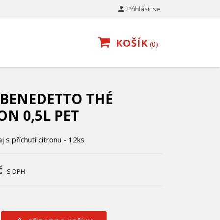

Přihlásit se
KOŠÍK
0
 BENEDETTO THÉ
N 0,5L PET
 s příchutí citronu - 12ks
č
S DPH