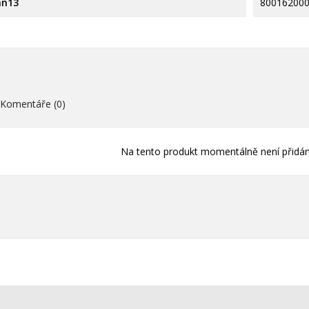
an13
80016200
Vytvořit nový sez
add_circle_outline
((cancelText))
((loginText)
((cancelText))
((createText)
Komentáře (0)
Na tento produkt momentálně není přidán