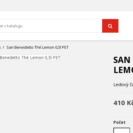
j
San Benedetto Thé Lemon 0,5l PET
SAN
LEMO
Ledový čaj
410 K
Počet