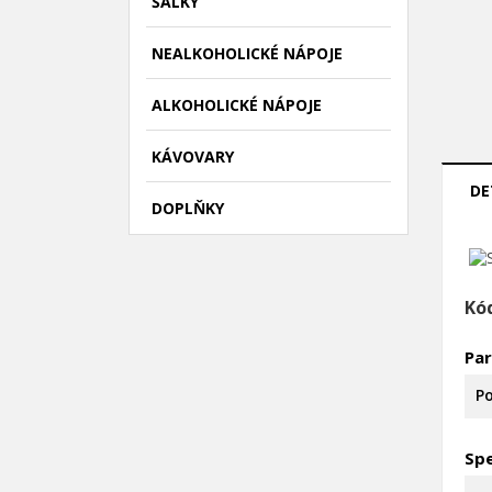
ŠÁLKY
NEALKOHOLICKÉ NÁPOJE
ALKOHOLICKÉ NÁPOJE
KÁVOVARY
DE
DOPLŇKY
Kó
Pa
((
P
Po
M
((l
Mus
Spe
přá