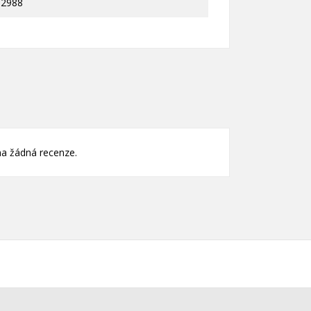
02988
nam
)
)
a žádná recenze.