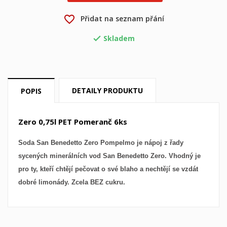
×
×
Vytvořit seznam přání
Přihlásit se
favorite_border
Přidat na seznam přání
×
Můj seznam přání
Název seznamu přání
Skladem
Musíte být přihlášen, abyste si mohli výrobky uložit do

svého seznamu přání.
Vytvořit nový seznam
add_circle_outline
Zrušit
Přihlásit se
Zrušit
Vytvořit seznam přání
DETAILY PRODUKTU
POPIS
Zero 0,75l PET Pomeranč 6ks
Soda San Benedetto Zero Pompelmo je nápoj z řady
sycených minerálních vod San Benedetto Zero. Vhodný je
pro ty, kteří chtějí pečovat o své blaho a nechtějí se vzdát
dobré limonády. Zcela BEZ cukru.