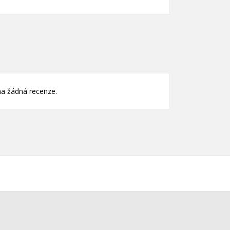
nam
)
)
a žádná recenze.