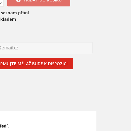
a seznam přání
skladem
RMUJTE MĚ, AŽ BUDE K DISPOZICI
×
×
×
ředí.