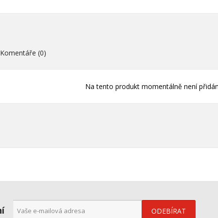
Vytvořit nový sez
add_circle_outline
((cancelText))
((loginText)
((cancelText))
((createText)
Komentáře (0)
Na tento produkt momentálně není přidán
ní