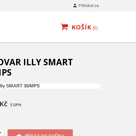

Přihlásit se
KOŠÍK
0
OVAR ILLY SMART
MPS
illy SMART 30/MPS
 Kč
S DPH
PŘIDAT DO KOŠÍKU
