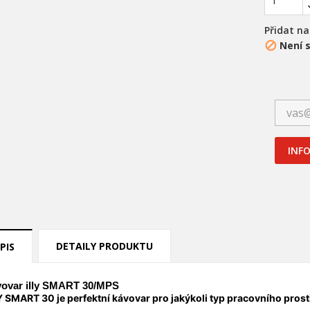
Přidat n
Není 

INFO
title))
řihlásit se
DETAILY PRODUKTU
PIS
ůj seznam přání
abel))
íte být přihlášen, abyste si mohli výrobky uložit do svého seznamu
ní.
ovar illy SMART 30/MPS
Y SMART 30 je perfektní kávovar pro jakýkoli typ pracovního prost