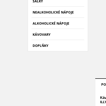
ŠÁLKY
NEALKOHOLICKÉ NÁPOJE
ALKOHOLICKÉ NÁPOJE
KÁVOVARY
DOPLŇKY
((
P
PO
M
((l
Mus
přá
Káv
ILL