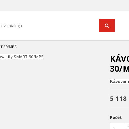
RT 30/MPS
KÁV
30/
Kávovar 
5 118
Počet