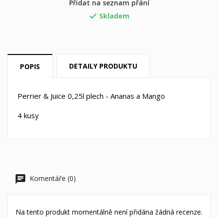
Přidat na seznam přání
Skladem

Vytvořit nový seznam
add_circle_outline
((cancelText))
((loginText))
((cancelText))
((createText))
DETAILY PRODUKTU
POPIS
Perrier & Juice 0,25l plech - Ananas a Mango
4 kusy
Komentáře (0)
Na tento produkt momentálně není přidána žádná recenze.