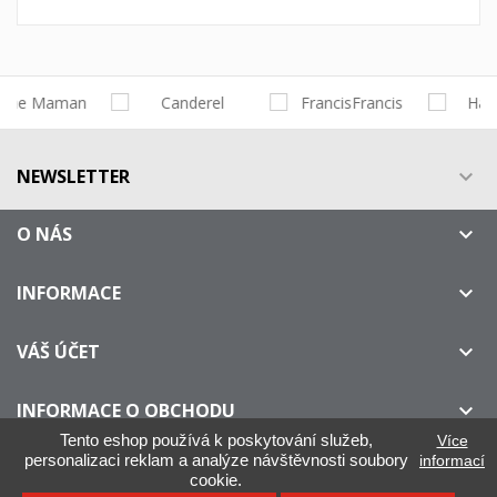
NEWSLETTER

O NÁS

INFORMACE

VÁŠ ÚČET

INFORMACE O OBCHODU

Tento eshop používá k poskytování služeb,
Více
personalizaci reklam a analýze návštěvnosti soubory
informací
cookie.
IllyOnline.cz - Není oficiálním distributorem kávy ILLY