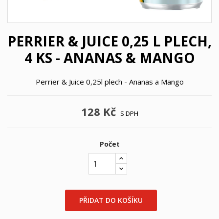
PERRIER & JUICE 0,25 L PLECH,
4 KS - ANANAS & MANGO
Perrier & Juice 0,25l plech - Ananas a Mango
128 Kč
S DPH
Počet
×
×
((title))
Přihlásit se
×
Můj seznam přání
PŘIDAT DO KOŠÍKU
((label))
Musíte být přihlášen, abyste si mohli výrobky uložit do
svého seznamu přání.