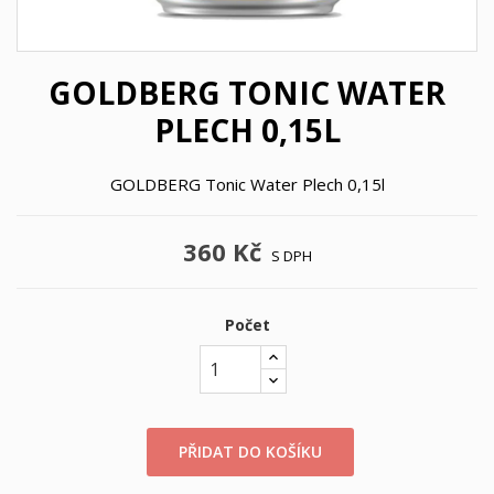
GOLDBERG TONIC WATER
PLECH 0,15L
GOLDBERG Tonic Water Plech 0,15l
360 Kč
S DPH
Počet
PŘIDAT DO KOŠÍKU
×
×
((title))
Přihlásit se