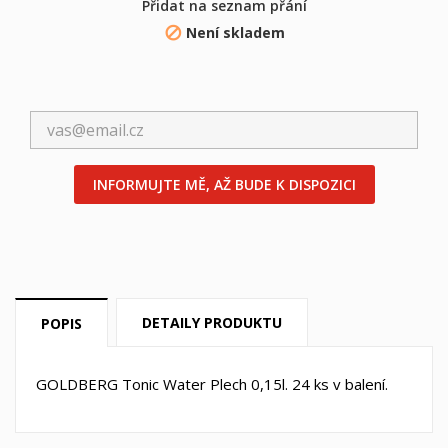
Přidat na seznam přání
×
Můj seznam přání
Není skladem

((label))
Musíte být přihlášen, abyste si mohli výrobky uložit do
svého seznamu přání.
Vytvořit nový seznam
add_circle_outline
((cancelText))
((loginText))
((cancelText))
((createText))
INFORMUJTE MĚ, AŽ BUDE K DISPOZICI
DETAILY PRODUKTU
POPIS
GOLDBERG Tonic Water Plech 0,15l. 24 ks v balení.