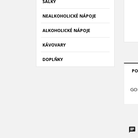
ŠÁLKY
NEALKOHOLICKÉ NÁPOJE
ALKOHOLICKÉ NÁPOJE
KÁVOVARY
DOPLŇKY
PO
GOL
((
P
M
((l
Mus