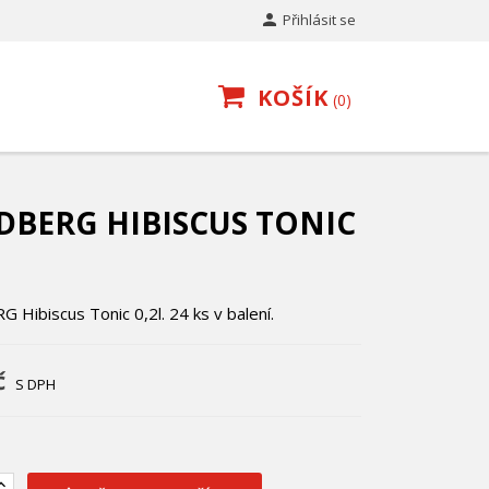

Přihlásit se
KOŠÍK
0
DBERG HIBISCUS TONIC
Hibiscus Tonic 0,2l. 24 ks v balení.
č
S DPH