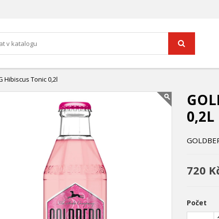
Hibiscus Tonic 0,2l
GOL
0,2L
GOLDBERG 
720 K
Počet