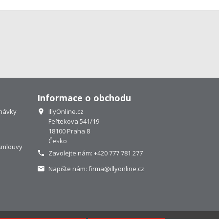
Informace o obchodu
návky
IllyOnline.cz

Feřtekova 541/19
18100 Praha 8
Česko
smlouvy
Zavolejte nám:
+420 777 781 277

Napište nám:
firma@illyonline.cz
