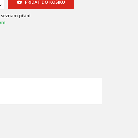
PŘIDAT DO KOŠÍKU

a seznam přání
em
×
×
×