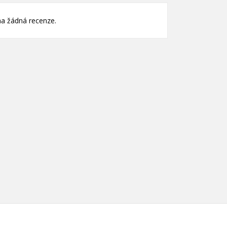
a žádná recenze.
nam
)
)