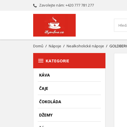
Zavolejte nám:
+420 777 781 277
Domů
Nápoje
Nealkoholické nápoje
GOLDBERG 

KATEGORIE
KÁVA
ČAJE
ČOKOLÁDA
DŽEMY