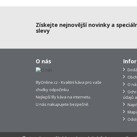
Získejte nejnovější novinky a speciál
slevy
O nás
Info
Dodá
Obch
IllyOnline.cz - Kvalitní káva pro vaše
O ná
chvilky odpočinku
Ochr
Nejlepší Illy káva na internetu.
údajů a
U nás nakupujete bezpečně.
Napi
Mapa
Odst