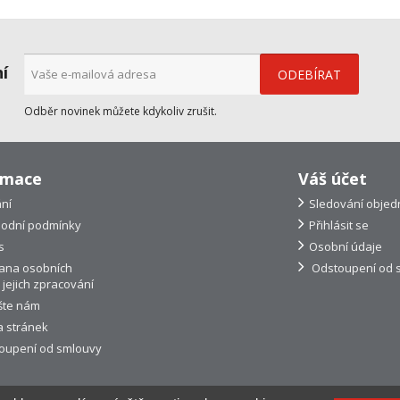
ní
Odběr novinek můžete kdykoliv zrušit.
rmace
Váš účet
ní
Sledování objed
odní podmínky
Přihlásit se
s
Osobní údaje
ana osobních
Odstoupení od 
 jejich zpracování
šte nám
 stránek
oupení od smlouvy