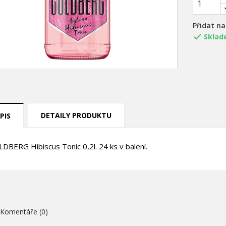
Přidat n
Sklad

DETAILY PRODUKTU
PIS
DBERG Hibiscus Tonic 0,2l. 24 ks v balení.
title))
řihlásit se
ůj seznam přání
Komentáře (0)
abel))
íte být přihlášen, abyste si mohli výrobky uložit do svého seznamu