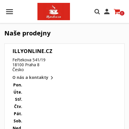

0
Naše prodejny
ILLYONLINE.CZ
Feřtekova 541/19
18100 Praha 8
Česko

O nás a kontakty
Pon.
Úte.
Stř.
Čtv.
×
×
Vytvořit seznam přání
Pát.
×
Přihlásit se
((modalTitle))
Sob.
Ned.