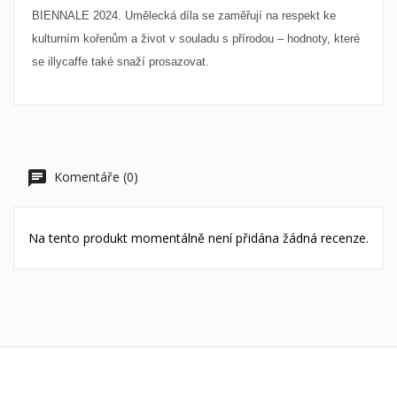
Vytvořit nový seznam
add_circle_outline
BIENNALE 2024. Umělecká díla se zaměřují na respekt ke
((cancelText))
((loginText))
((cancelText))
((createText))
kulturním kořenům a život v souladu s přírodou – hodnoty, které
se illycaffe také snaží prosazovat.
Komentáře (0)
Na tento produkt momentálně není přidána žádná recenze.