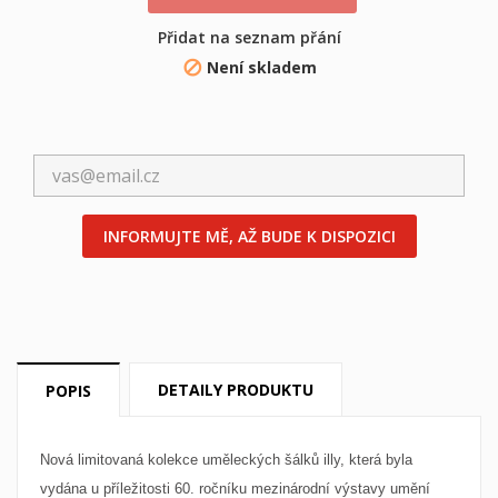
Přidat na seznam přání
Není skladem

INFORMUJTE MĚ, AŽ BUDE K DISPOZICI
×
×
((title))
Přihlásit se
DETAILY PRODUKTU
POPIS
×
Můj seznam přání
((label))
Musíte být přihlášen, abyste si mohli výrobky uložit do
svého seznamu přání.
Nová limitovaná kolekce uměleckých šálků illy, která byla
vydána u příležitosti 60. ročníku mezinárodní výstavy umění