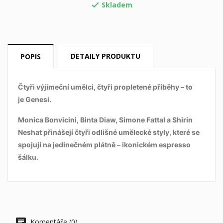
Skladem

((label))
Musíte být přihlášen, abyste si mohli výrobky uložit do
svého seznamu přání.
Vytvořit nový seznam
add_circle_outline
((cancelText))
((loginText))
((cancelText))
((createText))
DETAILY PRODUKTU
POPIS
Čtyři výjimeční umělci, čtyři propletené příběhy – to
je
Genesi.
Monica Bonvicini, Binta Diaw, Simone Fattal a Shirin
Neshat přinášejí čtyři odlišné umělecké styly, které se
spojují na jedinečném plátně – ikonickém espresso
šálku.
Komentáře (0)