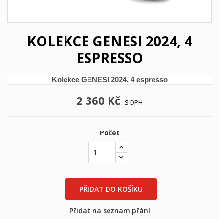
KOLEKCE GENESI 2024, 4
ESPRESSO
Kolekce GENESI 2024, 4 espresso
2 360 Kč
S DPH
Počet
×
PŘIDAT DO KOŠÍKU
×
((title))
Přihlásit se
×
Přidat na seznam přání
Můj seznam přání