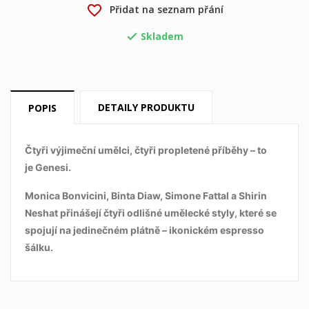
×
×
Vytvořit seznam přání
favorite_border
Přidat na seznam přání
Přihlásit se
Skladem

×
Můj seznam přání
Název seznamu přání
Musíte být přihlášen, abyste si mohli výrobky uložit do
svého seznamu přání.
Vytvořit nový seznam
add_circle_outline
DETAILY PRODUKTU
POPIS
Zrušit
Přihlásit se
Zrušit
Vytvořit seznam přání
Čtyři výjimeční umělci, čtyři propletené příběhy – to
je
Genesi.
Monica Bonvicini, Binta Diaw, Simone Fattal a Shirin
Neshat přinášejí čtyři odlišné umělecké styly, které se
spojují na jedinečném plátně – ikonickém espresso
šálku.