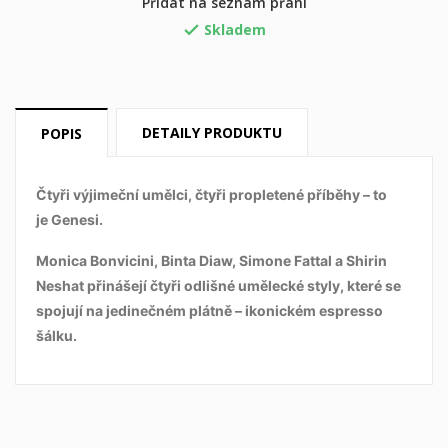
×
Přihlásit se
Přidat na seznam přání
×
Skladem

Můj seznam přání
((label))
Musíte být přihlášen, abyste si mohli výrobky uložit do
svého seznamu přání.
Vytvořit nový seznam
add_circle_outline
DETAILY PRODUKTU
POPIS
((cancelText))
((loginText))
((cancelText))
((createText))
Čtyři výjimeční umělci, čtyři propletené příběhy – to
je
Genesi.
Monica Bonvicini, Binta Diaw, Simone Fattal a Shirin
Neshat přinášejí čtyři odlišné umělecké styly, které se
spojují na jedinečném plátně – ikonickém espresso
šálku.