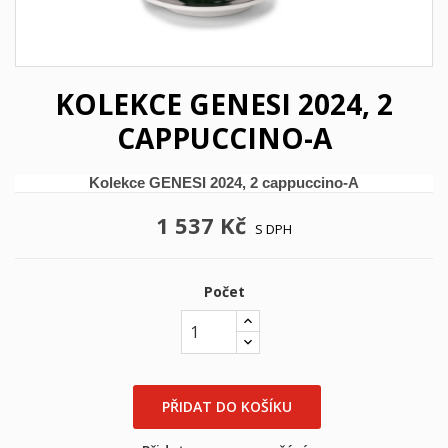
KOLEKCE GENESI 2024, 2
CAPPUCCINO-A
Kolekce GENESI 2024, 2 cappuccino-A
1 537 Kč
S DPH
Počet
PŘIDAT DO KOŠÍKU
×
((title))