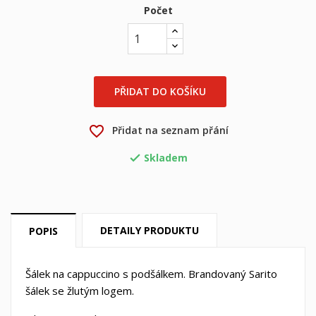
Počet
×
×
Vytvořit seznam přání
Přihlásit se
×
Můj seznam přání
Název seznamu přání
Musíte být přihlášen, abyste si mohli výrobky uložit do
PŘIDAT DO KOŠÍKU
svého seznamu přání.
Vytvořit nový seznam
add_circle_outline
favorite_border
Přidat na seznam přání
Zrušit
Přihlásit se
Zrušit
Vytvořit seznam přání
Skladem

DETAILY PRODUKTU
POPIS
Šálek na cappuccino s podšálkem. Brandovaný Sarito
šálek se žlutým logem.