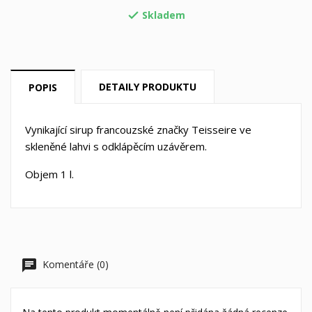
Skladem

Vytvořit nový seznam
add_circle_outline
Zrušit
Přihlásit se
Zrušit
Vytvořit seznam přání
DETAILY PRODUKTU
POPIS
Vynikající sirup francouzské značky Teisseire ve
skleněné lahvi s odklápěcím uzávěrem.
Objem 1 l.
Komentáře (0)