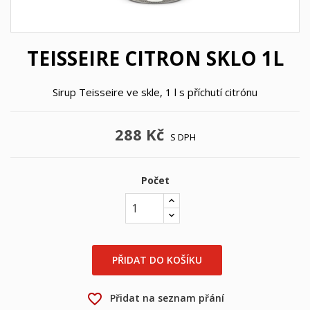
TEISSEIRE CITRON SKLO 1L
Sirup Teisseire ve skle, 1 l s příchutí citrónu
288 Kč
S DPH
Počet
×
×
Vytvořit seznam přání
Přihlásit se
PŘIDAT DO KOŠÍKU
×
Můj seznam přání
Název seznamu přání
Musíte být přihlášen, abyste si mohli výrobky uložit do
favorite_border
Přidat na seznam přání
svého seznamu přání.