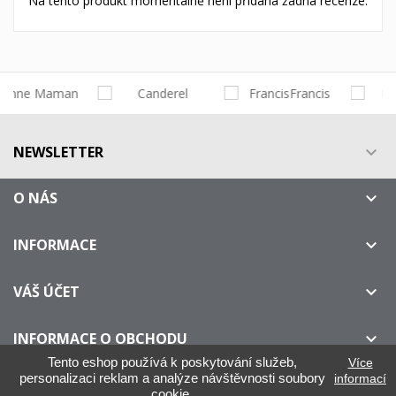
Na tento produkt momentálně není přidána žádná recenze.
NEWSLETTER

O NÁS

INFORMACE

VÁŠ ÚČET

INFORMACE O OBCHODU

Tento eshop používá k poskytování služeb,
Více
personalizaci reklam a analýze návštěvnosti soubory
informací
cookie.